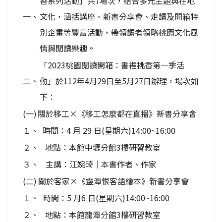
香系列活動」共7場次，結合多元主題與在地
一、
文化，涵括講座、新書分享會、走讀及開箱特
別企畫等豐富活動，帶領讀者領略桃園文化風
情與閱讀樂趣。
「2023桃園閱讀開箱：書裡桃香第一季活
二、
動」於112年4月29日至5月27日辦理，場次如
下：
(一)
關於移工×《移工怎麼都在直播》新書分享會
１、
時間：4 月 29 日(星期六)14:00~16:00
２、
地點：本館中壢分館3樓研習教室
３、
主講：江婉琦｜本書作者、作家
(二)
關於客家×《靈潭恨客語繪本》新書分享會
１、
時間：5 月6 日(星期六)14:00~16:00
２、
地點：本館龍潭分館3樓研習教室