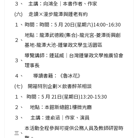
３、
主講：向鴻全｜本書作者、作家
(六)
走讀×漫步龍潭與鍾老有約
１、
時間：時間：5 月 20日(星期六)14:00~16:30
地點：龍潭武德殿(集合)-龍元宮-菱潭街興創
２、
基地-龍潭大池-鍾肇政文學生活園區
導覽講師：鍾延威｜台灣鍾肇政文學推廣協會
３、
理事長
４、
導讀書籍：《魯冰花》
(七)
開箱特別企劃×飲書醉茶相談
１、
時間：5 月 21日(星期日)13:20-15:30
２、
地點：本館新總館1樓微光廳
３、
主講：連俞涵｜作家、演員
本活動全程參與可提供公務人員及教師研習時
三、
數。