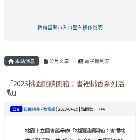
link to https://eliteracy.edu.tw/Shorts/xia
教育雲縣市入口登入操作說明
link to https://eliteracy.edu
rul4m4link to https://isafeev
本站消息
分月文章
電子報列表
「2023桃園閱讀開箱：書裡桃香系列活
動」
設備組長
-
教務處
| 2023-04-19 | 點閱數： 744
公告
桃園市立圖書館舉辦「桃園閱讀開箱：書裡桃