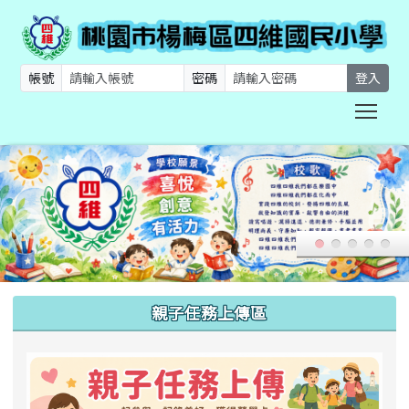
帳號
密碼
登入
Togg
:::
親子任務上傳區
link