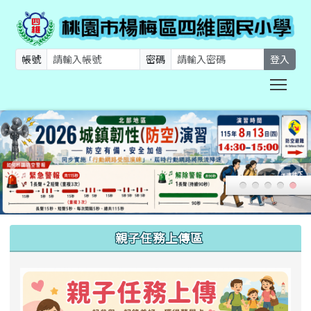
帳號
密碼
登入
Togg
:::
親子任務上傳區
link