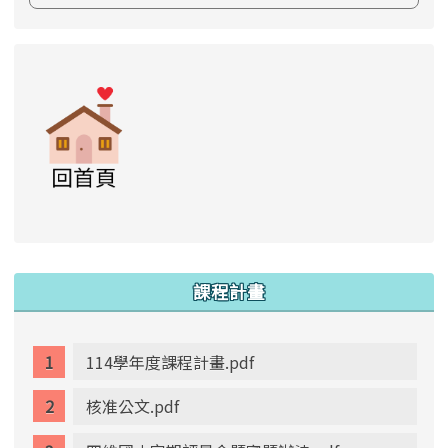
link to https://www.swps.tyc.edu.tw/XOOPS \
link to https://www.swps.tyc.edu.tw/XOO
link to https://www.swps.tyc.edu.tw/XOOPS \
link to https://www.swps.tyc.edu.tw/XOOPS \
lin
:::
課程計畫
114學年度課程計畫.pdf
核准公文.pdf