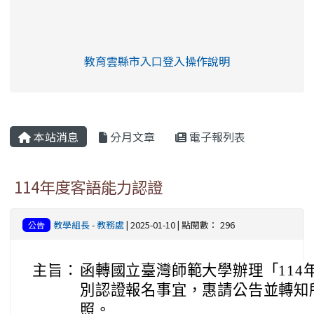
link to https://eliteracy.edu.tw/Shorts/xia
教育雲縣市入口登入操作說明
link to https://eliteracy.edu
rul4m4link to https://isafeev
本站消息
分月文章
電子報列表
114年度客語能力認證
教學組長
-
教務處
| 2025-01-10 | 點閱數： 296
公告
主旨：
函轉國立臺灣師範大學辦理「114
別認證報名事宜，惠請公告並轉知
照。