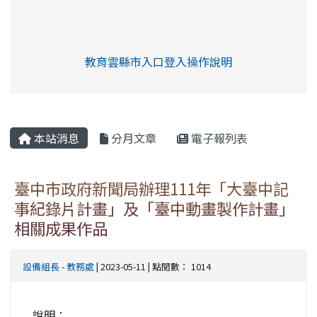
link to https://eliteracy.edu.tw/Shorts/xia
教育雲縣市入口登入操作說明
link to https://eliteracy.edu
rul4m4link to https://isafeev
本站消息
分月文章
電子報列表
臺中市政府新聞局辦理111年「大臺中記
事紀錄片計畫」及「臺中動畫製作計畫」
相關成果作品
設備組長
-
教務處
| 2023-05-11 | 點閱數： 1014
說明：