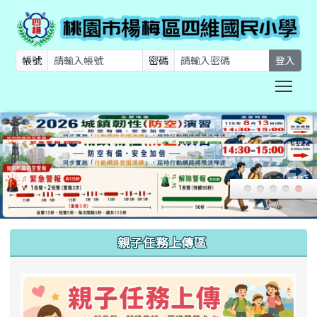
帳號
密碼
登入
Togg
:::
親子任務上傳區
link