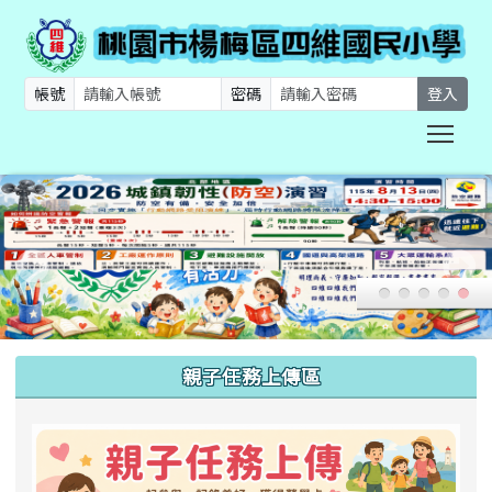
帳號
密碼
登入
Togg
:::
親子任務上傳區
link