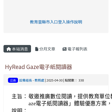
link to https://eliteracy.edu.tw/Shorts/xia
教育雲縣市入口登入操作說明
link to https://eliteracy.edu
rul4m4link to https://isafeev
本站消息
分月文章
電子報列表
HyRead Gaze電子紙閱讀器
設備組長
-
教務處
| 2025-04-30 | 點閱數： 338
公告
主旨：
敬邀推廣數位閱讀，提供教育單位教職
aze電子紙閱讀器」體驗優惠方案
說明：