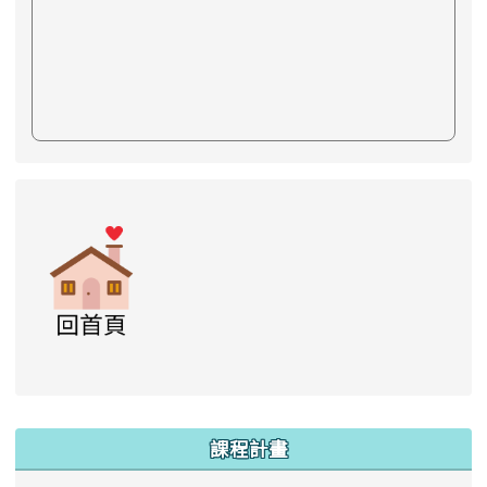
link to https://www.swps.tyc.edu.tw/XOOPS \
link to https://www.swps.tyc.edu.tw/XOO
link to https://www.swps.tyc.edu.tw/XOOPS \
link to https://www.swps.tyc.edu.tw/XOOPS \
lin
:::
課程計畫