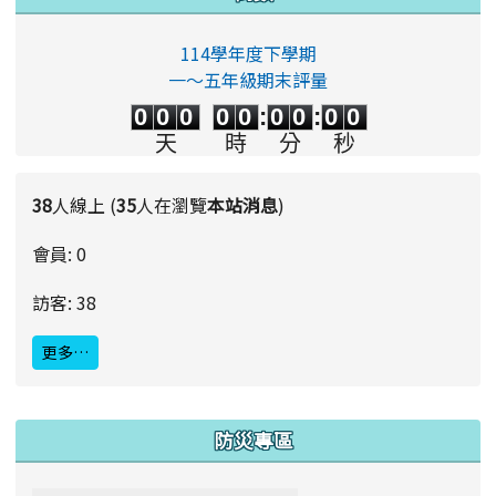
114學年度下學期
一～五年級期末評量
0
0
0
0
0
0
0
0
0
0
0
0
0
0
:
0
0
:
0
0
天
時
分
秒
38
人線上 (
35
人在瀏覽
本站消息
)
會員: 0
訪客: 38
更多…
:::
防災專區