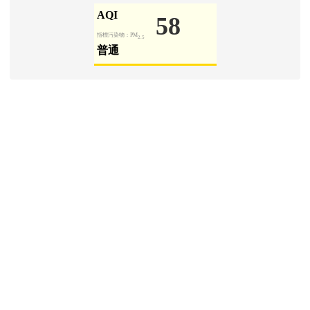
學生園地
Padlet 學生園地
[
more...
]
信箱登入
link to http
四維師生
link to http
桃市教師