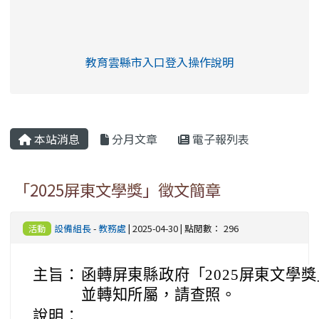
link to https://eliteracy.edu.tw/Shorts/xia
教育雲縣市入口登入操作說明
link to https://eliteracy.edu
rul4m4link to https://isafeev
本站消息
分月文章
電子報列表
「2025屏東文學獎」徵文簡章
設備組長
-
教務處
| 2025-04-30 | 點閱數： 296
活動
主旨：
函轉屏東縣政府「2025屏東文學
並轉知所屬，請查照。
說明：