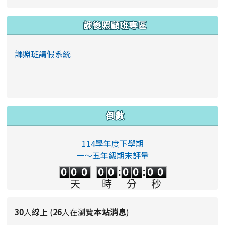
課後照顧班專區
課照班請假系統
倒數
114學年度下學期
一～五年級期末評量
0
0
0
0
0
0
0
0
0
0
0
0
0
0
:
0
0
:
0
0
天
時
分
秒
30
人線上 (
26
人在瀏覽
本站消息
)