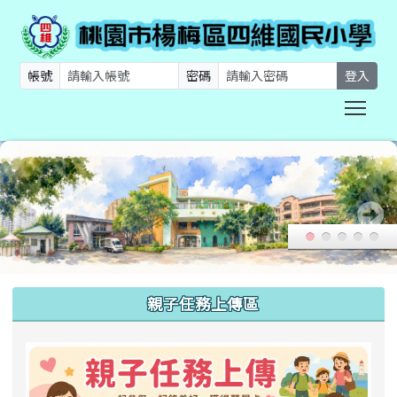
帳號
密碼
登入
Togg
:::
親子任務上傳區
link