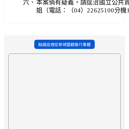
六、
本案倘有疑義，請逕洽國立公共
姐（電話：（04）22625100分機
點選這裡從新視窗觀看行事曆