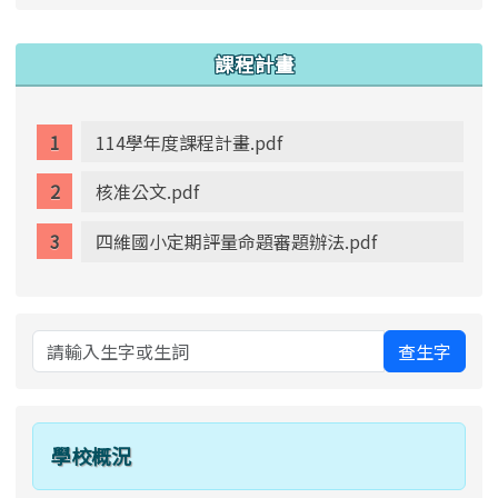
link to https://www.swps.tyc.edu.tw/XOOPS \
lin
:::
課程計畫
114學年度課程計畫.pdf
核准公文.pdf
四維國小定期評量命題審題辦法.pdf
查生字
學校概況