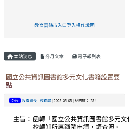
link to https://eliteracy.edu.tw/Shorts/xia
教育雲縣市入口登入操作說明
link to https://eliteracy.edu
rul4m4link to https://isafeev
本站消息
分月文章
電子報列表
國立公共資訊圖書館多元文化書箱設置要
點
設備組長
-
教務處
| 2025-05-05 | 點閱數： 254
公告
主旨：
函轉「國立公共資訊圖書館多元文
校轉知所屬踴躍申請，請查照。