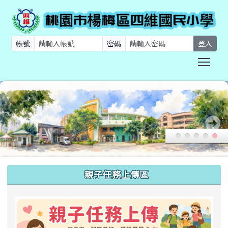
帳號
密碼
登入
Togg
:::
親子任務上傳區
link