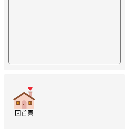
link to https://www.swps.tyc.edu.tw/XOOPS \
link to https://www.swps.tyc.edu.tw/XOO
link to https://www.swps.tyc.edu.tw/XOOPS \