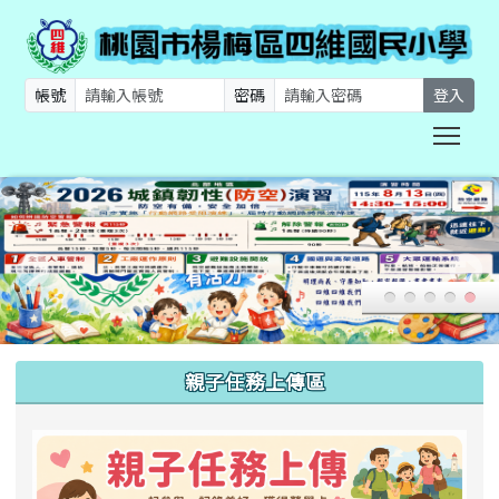
帳號
密碼
登入
Togg
:::
親子任務上傳區
link