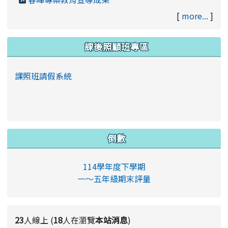
[
more...
]
課後照顧班專區
課照班請假系統
倒數
114學年度下學期
一～五年級期末評量
23
人線上 (
18
人在瀏覽
本站消息
)