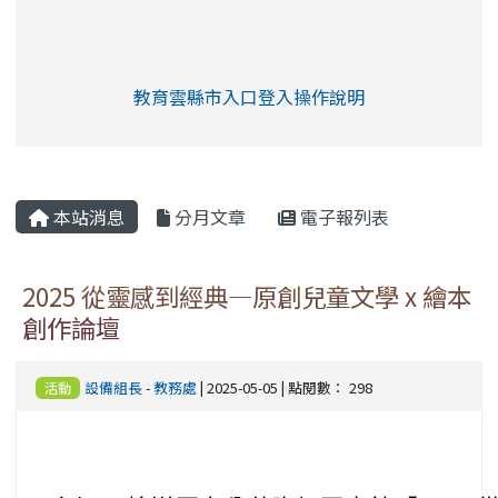
link to https://eliteracy.edu.tw/Shorts/xia
教育雲縣市入口登入操作說明
link to https://eliteracy.edu
rul4m4link to https://isafeev
本站消息
分月文章
電子報列表
2025 從靈感到經典—原創兒童文學 x 繪本
創作論壇
設備組長
-
教務處
| 2025-05-05 | 點閱數： 298
活動