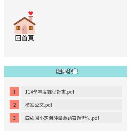
link to https://www.swps.tyc.edu.tw/XOOPS \
link to https://www.swps.tyc.edu.tw/XOO
link to https://www.swps.tyc.edu.tw/XOOPS \
link to https://www.swps.tyc.edu.tw/XOOPS \
lin
:::
課程計畫
114學年度課程計畫.pdf
核准公文.pdf
四維國小定期評量命題審題辦法.pdf