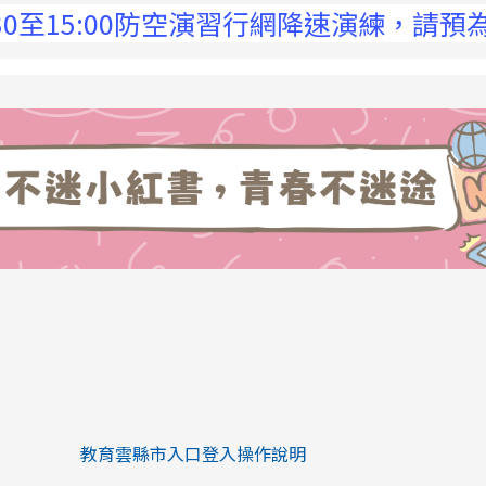
15:00防空演習行網降速演練，請預為因應，
link to https://eliteracy.edu.tw/Sh
link to https://eliteracy.edu.tw/Shorts/xiaohongs
教育雲縣市入口登入操作說明
link to https://eliteracy.edu.tw/Sh