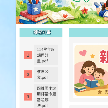
:::
:::
課程計畫
114學年度
課程計
畫.pdf
核准公
文.pdf
四維國小定
期評量命題
審題辦
法.pdf