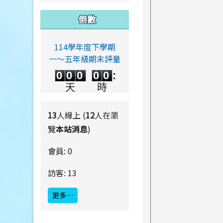
倒數
114學年度下學期
一～五年級期末評量
0
0
0
0
0
0
0
0
0
0
:
0
0
0
0
天
時
0
0
:
0
0
分
秒
13
人線上 (
12
人在瀏
覽
本站消息
)
會員: 0
訪客: 13
更多…