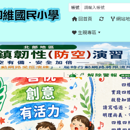
帳號
回首頁
網站地
生親專區
:::