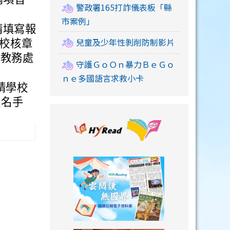
警政署165打詐儀表板「縣
市案例」
請填寫報
兒童及少年性剝削防制影片
學校核章
小教務處
守護ＧｏＯｎ暴力ＢｅＧｏ
ｎｅ多國語言求救小卡
，請學校
報名手
link to https://
link to https://