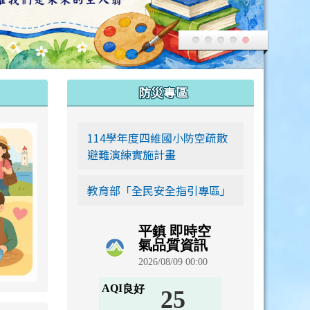
:::
防災專區
link to https://siwei-family.work-bionic.workers.dev
114學年度四維國小防空疏散
避難演練實施計畫
教育部「全民安全指引專區」