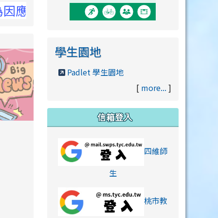
詳洽NCC官網
學生園地
Padlet 學生園地
[
more...
]
信箱登入
orts/xiaohongshu.html
四維師
link to https://accounts
生
桃市教
hu.html
orts/xiaohongshu.html