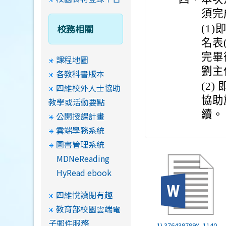
須完
校務相關
(1
名表
完畢
課程地圖
劉主
各教科書版本
(2
四維校外人士協助
協助
教學或活動要點
續。
公開授課計畫
雲端學務系統
圖書管理系統
MDNeReading
HyRead ebook
四維悅讀閱有趣
教育部校園雲端電
子郵件服務
1) 376439799Y_1140