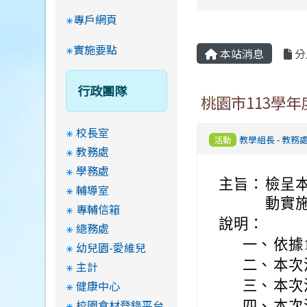
專戶網頁
實施要點
本站消息
分
行政團隊
桃園市113學
校長室
教學組長
-
教務
活動
教務處
學務處
主旨：
檢呈
輔導室
動實
專輔信箱
說明：
總務處
一、
依據
幼兒園-愛維兒
二、
本次
主計
健康中心
三、
本次
校園食材登錄平台
四、
本次