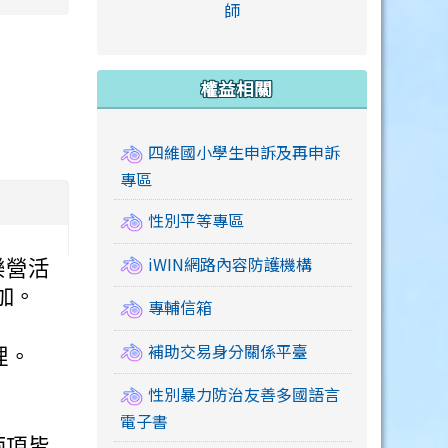
link to https://accounts
師
e.edu.tw/ \
link to https://drive.google.com/drive/u/2
link to https://sites.google.com/a/mail.swps.t
link to https://accounts.
link to https://mail.google.
link to https://tycg.cloudh
link to https://www.icrt.com
link to https://sites.goog
link to https://sites.google.
link to https://sites.google.
link to https://elearning.c
link to http://moral.jjes.tyc.
link to https://elearning.c
link to https://drive.googl
權益相關
四維國小學生申訴及再申訴
專區
性別平等專區
iWIN網路內容防護機構
樂營活
加。
專輔信箱
補助交易身分關係平臺
理。
性別暴力防治友善多國語言
電子書
兩項皆