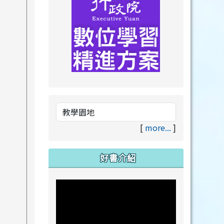
link to https://drive.goog
link to https://premium.lea
[
more...
]
好書介紹