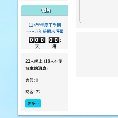
倒數
114學年度下學期
一～五年級期末評量
0
0
0
0
0
link to https://ww
0
0
0
0
0
:
0
0
0
0
天
時
0
0
:
0
0
分
秒
22
人線上 (
18
人在瀏
覽
本站消息
)
link to https://ww
link to https://ww
會員: 0
訪客: 22
更多…