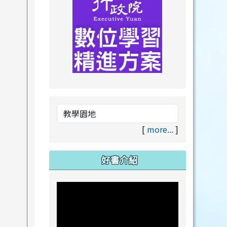
link to https://drive.goog
link to https://premium.lea
[
more...
]
好書介紹