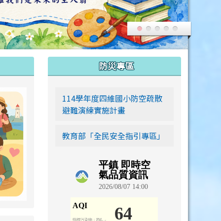
:::
防災專區
link to https://siwei-family.work-bionic.workers.dev
114學年度四維國小防空疏散
避難演練實施計畫
教育部「全民安全指引專區」