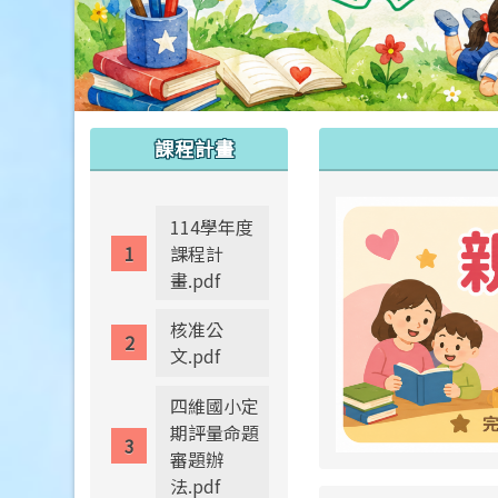
:::
:::
課程計畫
114學年度
課程計
畫.pdf
核准公
文.pdf
四維國小定
期評量命題
審題辦
法.pdf