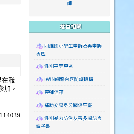
link to https://accounts
師
e.edu.tw/ \
link to https://drive.google.com/drive/u/2
link to https://sites.google.com/a/mail.swps.t
link to https://accounts.
link to https://mail.google.
link to https://tycg.cloudh
link to https://www.icrt.com
link to https://sites.goog
link to https://sites.google.
link to https://sites.google.
link to https://elearning.c
link to http://moral.jjes.tyc.
link to https://elearning.c
link to https://drive.googl
權益相關
四維國小學生申訴及再申訴
專區
性別平等專區
iWIN網路內容防護機構
學在職
參加，
專輔信箱
補助交易身分關係平臺
4039
性別暴力防治友善多國語言
電子書