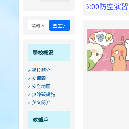
 Elementary School !
8月13日14:30至15:00防空演習行網
查生字
學校概況
學校簡介
交通圖
安全地圖
無障礙設施
英文簡介
教儲戶