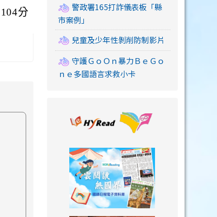
警政署165打詐儀表板「縣
104分
市案例」
兒童及少年性剝削防制影片
守護ＧｏＯｎ暴力ＢｅＧｏ
ｎｅ多國語言求救小卡
link to https://
link to https://