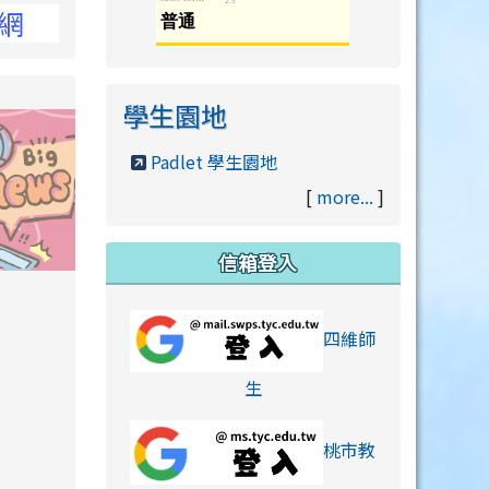
學生園地
Padlet 學生園地
[
more...
]
信箱登入
orts/xiaohongshu.html
四維師
link to https://accounts
生
桃市教
hu.html
orts/xiaohongshu.html