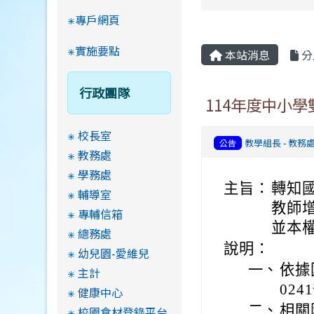
專戶網頁
實施要點
本站消息
分
行政團隊
114年度中小
校長室
教學組長
-
教務
公告
教務處
學務處
主旨：
轉知
輔導室
教師
專輔信箱
並本
總務處
說明：
幼兒園-愛維兒
一、
依據
主計
02
健康中心
二、
相關
校園食材登錄平台