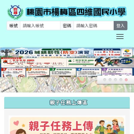
帳號
密碼
登入
Togg
:::
親子任務上傳區
link