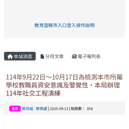
link to https://eliteracy.edu.tw/Shorts/xia
教育雲縣市入口登入操作說明
link to https://eliteracy.edu
rul4m4link to https://isafeev
本站消息
分月文章
電子報列表
114年9月22日～10月17日為檢測本市所屬
學校教職員資安意識及警覺性，本局辦理
114年社交工程演練
資訊組
-
教務處
| 2025-09-12 | 點閱數： 356
重要