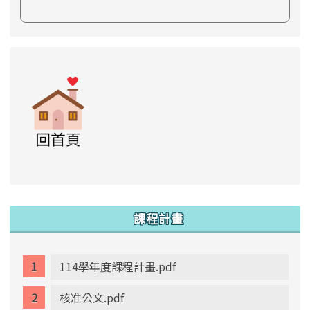
link to https://www.swps.tyc.edu.tw/XOOPS \
link to https://www.swps.tyc.edu.tw/XOO
link to https://www.swps.tyc.edu.tw/XOOPS \
link to https://www.swps.tyc.edu.tw/XOOPS \
lin
:::
課程計畫
114學年度課程計畫.pdf
核准公文.pdf