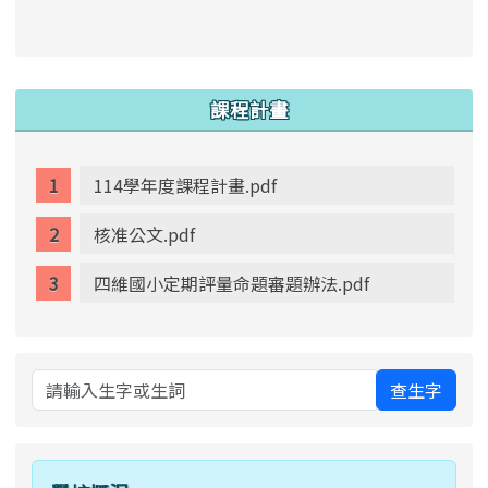
link to https://www.swps.tyc.edu.tw/XOOPS \
link to https://www.swps.tyc.edu.tw/XOOPS \
lin
:::
課程計畫
114學年度課程計畫.pdf
核准公文.pdf
四維國小定期評量命題審題辦法.pdf
查生字