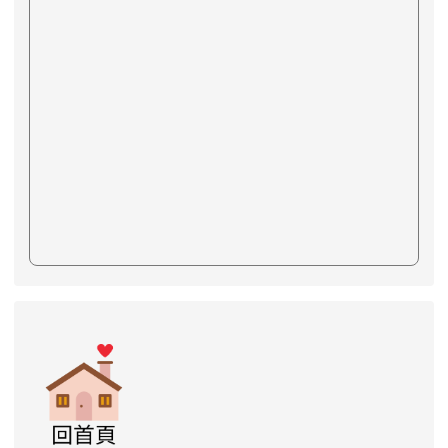
link to https://www.swps.tyc.edu.tw/XOOPS \
link to https://www.swps.tyc.edu.tw/XOO