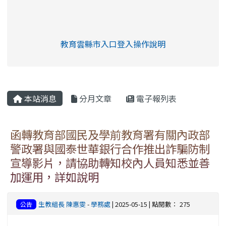
link to https://eliteracy.edu.tw/Shorts/xia
教育雲縣市入口登入操作說明
link to https://eliteracy.edu
rul4m4link to https://isafeev
本站消息
分月文章
電子報列表
函轉教育部國民及學前教育署有關內政部
警政署與國泰世華銀行合作推出詐騙防制
宣導影片，請協助轉知校內人員知悉並善
加運用，詳如說明
生教組長 陳惠雯
-
學務處
| 2025-05-15 | 點閱數： 275
公告