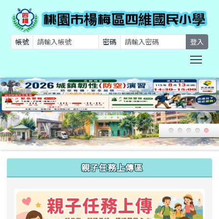
帳號
密碼
登入
Togg
:::
親子任務上傳區
link