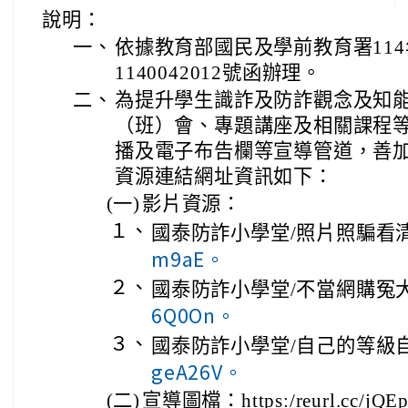
說明：
一、
依據教育部國民及學前教育署114
1140042012號函辦理。
二、
為提升學生識詐及防詐觀念及知
（班）會、專題講座及相關課程
播及電子布告欄等宣導管道，善
資源連結網址資訊如下：
(一)
影片資源：
１、
國泰防詐小學堂/照片照騙看清
m9aE。
２、
國泰防詐小學堂/不當網購冤大
6Q0On。
３、
國泰防詐小學堂/自己的等級自
geA26V。
(二)
宣導圖檔：https:/reurl.cc/jQE