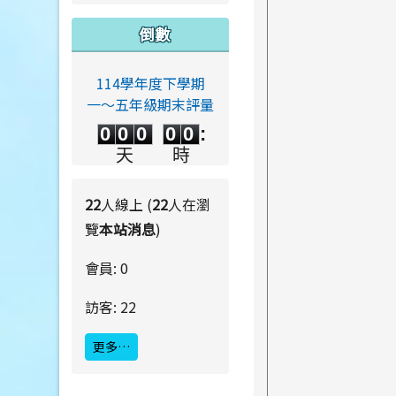
倒數
114學年度下學期
一～五年級期末評量
0
0
0
0
0
0
0
0
0
0
:
0
0
0
0
天
時
0
0
:
0
0
分
秒
22
人線上 (
22
人在瀏
覽
本站消息
)
會員: 0
訪客: 22
更多…