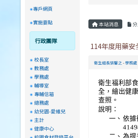
專戶網頁
實施要點
本站消息
分
行政團隊
114年度用藥
校長室
衛生組長張馨之
-
學務處
教務處
學務處
衛生福利部
輔導室
全，繪出健康
專輔信箱
查照。
總務處
說明：
幼兒園-愛維兒
一、
依據
主計
41
健康中心
二、
為提
校園食材登錄平台