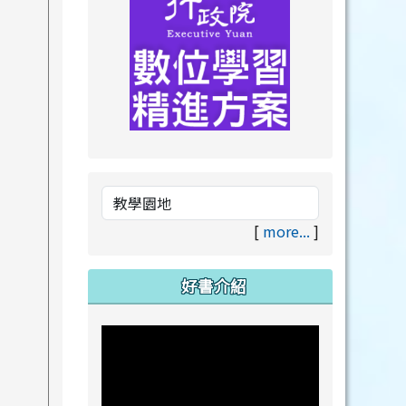
link to https://drive.goog
link to https://premium.lea
[
more...
]
好書介紹