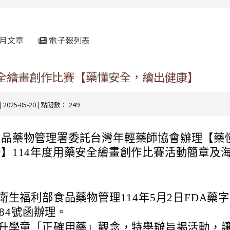
rul4m4link to https://isafeevent.mo
月文章
電子報列表
安全繪畫創作比賽【藥懂安全，繪出健康】
| 2025-05-20 | 點閱數： 249
食品藥物管理署委託台灣年輕藥師協會辦理【藥
】114年度用藥安全繪畫創作比賽活動簡章及
衛生福利部食品藥物管理114年5月2日FDA藥字第
4984號函辦理。
升學童「正確用藥」觀念，特舉辦旨揭活動，