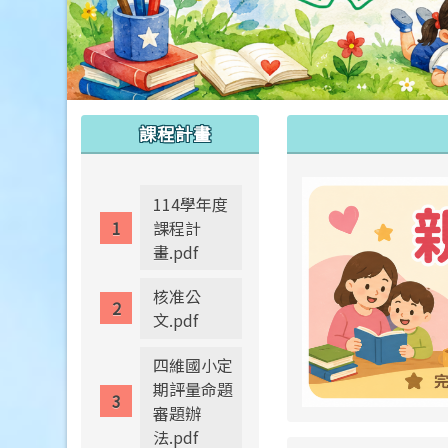
:::
:::
課程計畫
114學年度
課程計
畫.pdf
核准公
文.pdf
四維國小定
期評量命題
審題辦
法.pdf