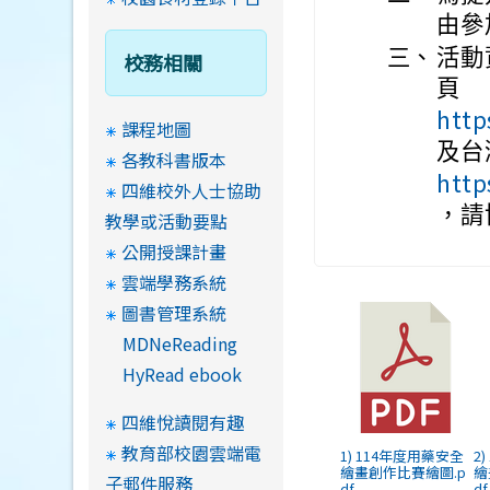
由參
三、
活動
校務相關
頁
http
課程地圖
及台
各教科書版本
http
四維校外人士協助
，請
教學或活動要點
公開授課計畫
雲端學務系統
圖書管理系統
MDNeReading
HyRead ebook
四維悅讀閱有趣
教育部校園雲端電
1) 114年度用藥安全
2
繪畫創作比賽繪圖.p
繪
子郵件服務
df
df