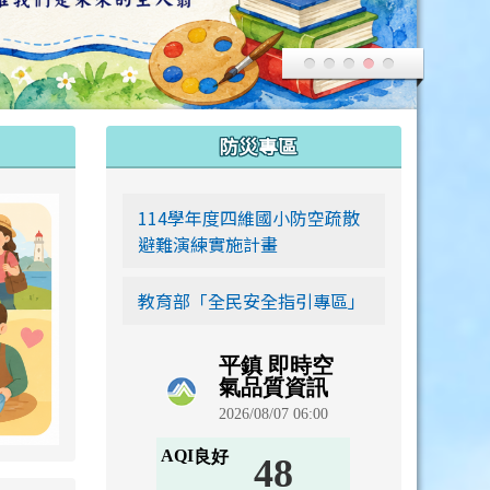
:::
防災專區
link to https://siwei-family.work-bionic.workers.dev
114學年度四維國小防空疏散
避難演練實施計畫
教育部「全民安全指引專區」