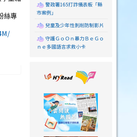
警政署165打詐儀表板「縣
市案例」
k粉絲專
兒童及少年性剝削防制影片
4M/
守護ＧｏＯｎ暴力ＢｅＧｏ
ｎｅ多國語言求救小卡
link to https://
link to https://