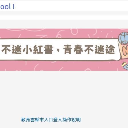
link to https://eliteracy.edu.tw/Sh
link to https://eliteracy.edu.tw/Shorts/xiaohongs
教育雲縣市入口登入操作說明
link to https://eliteracy.edu.tw/Sh