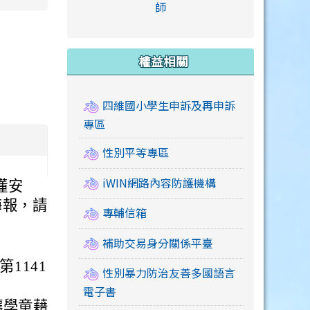
link to https://accounts
師
e.edu.tw/ \
link to https://drive.google.com/drive/u/2
link to https://sites.google.com/a/mail.swps.t
link to https://accounts.
link to https://mail.google.
link to https://tycg.cloudh
link to https://www.icrt.com
link to https://sites.goog
link to https://sites.google.
link to https://sites.google.
link to https://elearning.c
link to http://moral.jjes.tyc.
link to https://elearning.c
link to https://drive.googl
權益相關
四維國小學生申訴及再申訴
專區
性別平等專區
iWIN網路內容防護機構
懂安
海報，請
專輔信箱
補助交易身分關係平臺
1141
性別暴力防治友善多國語言
電子書
讓學童藉