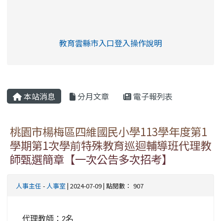
link to https://eliteracy.edu.tw/Shorts/xia
教育雲縣市入口登入操作說明
link to https://eliteracy.edu
rul4m4link to https://isafeev
本站消息
分月文章
電子報列表
桃園市楊梅區四維國民小學113學年度第1
學期第1次學前特殊教育巡迴輔導班代理教
師甄選簡章【一次公告多次招考】
人事主任
-
人事室
| 2024-07-09 | 點閱數： 907
代理教師：
名
2