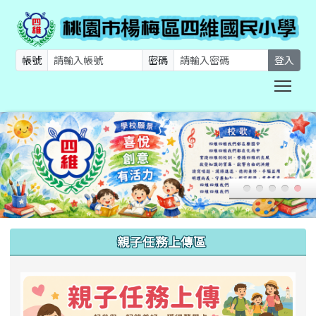
帳號
密碼
登入
Togg
:::
親子任務上傳區
link