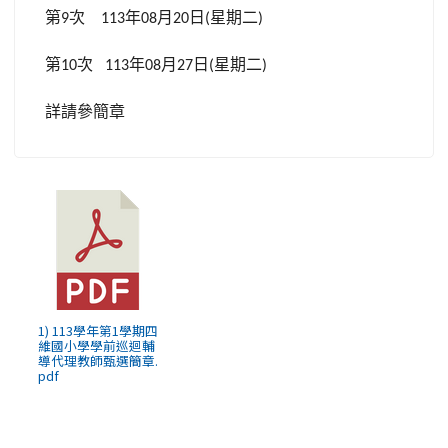
第
次
年
月
日
星期二
9
113
08
20
(
)
第
次
年
月
日
星期二
10
113
08
27
(
)
詳請參簡章
1) 113學年第1學期四
維國小學學前巡迴輔
導代理教師甄選簡章.
pdf