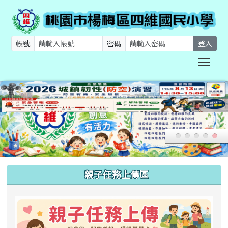
帳號
密碼
登入
Togg
:::
親子任務上傳區
link