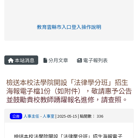
link to https://eliteracy.edu.tw/Shorts/xia
教育雲縣市入口登入操作說明
link to https://eliteracy.edu
rul4m4link to https://isafeev
本站消息
分月文章
電子報列表
檢送本校法學院開設「法律學分班」招生
海報電子檔1份（如附件），敬請惠予公告
並鼓勵貴校教師踴躍報名進修，請查照。
人事主任
-
人事室
| 2025-05-15 | 點閱數： 336
公告
檢送本校法學院開設「法律學分班」招生海報電子