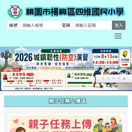
帳號
密碼
登入
Togg
:::
親子任務上傳區
link