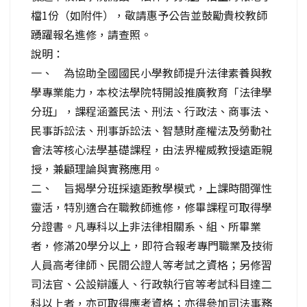
檔1份（如附件），敬請惠予公告並鼓勵貴校教師
踴躍報名進修，請查照。
說明：
一、 為協助全國國民小學教師提升法律素養與教
學專業能力，本校法學院特開設推廣教育「法律學
分班」，課程涵蓋民法、刑法、行政法、商事法、
民事訴訟法、刑事訴訟法、智慧財產權法及勞動社
會法等核心法學基礎課程，由法界權威教授遠距親
授，兼顧理論與實務應用。
二、 旨揭學分班採遠距教學模式，上課時間彈性
靈活，特別適合在職教師進修，修畢課程可取得學
分證書。凡專科以上非法律相關系、組、所畢業
者，修滿20學分以上，即符合報考專門職業及技術
人員高考律師、民間公證人等考試之資格；另修習
司法官、公設辯護人、行政執行官等考試科目達二
科以上者，亦可取得應考資格；亦得參加司法事務