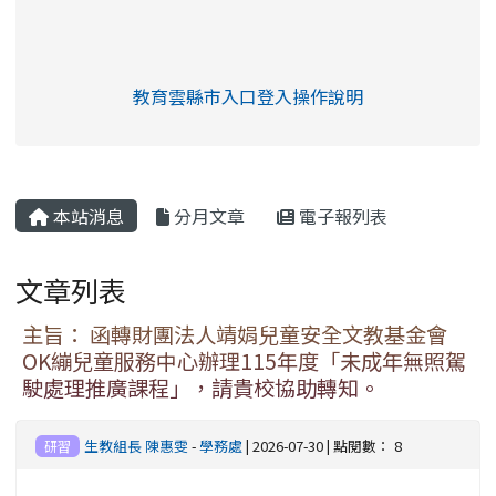
link to https://eliteracy.edu.tw/Shorts/xia
教育雲縣市入口登入操作說明
link to https://eliteracy.edu
rul4m4link to https://isafeev
本站消息
分月文章
電子報列表
文章列表
主旨： 函轉財團法人靖娟兒童安全文教基金會
OK繃兒童服務中心辦理115年度「未成年無照駕
駛處理推廣課程」，請貴校協助轉知。
生教組長 陳惠雯
-
學務處
| 2026-07-30 | 點閱數： 8
研習