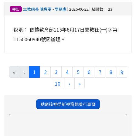
生教組長 陳惠雯
-
學務處
| 2026-06-22 | 點閱數： 23
轉知
說明： 依據教育部115年6月17日臺教社(一)字第
1150060940號函辦理。
(current)
«
‹
1
2
3
4
5
6
7
8
9
10
›
»
點選這裡從新視窗觀看行事曆