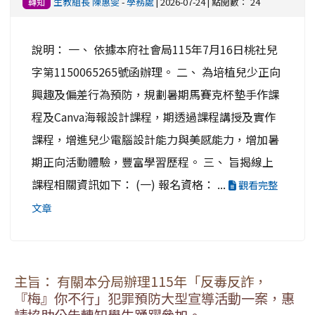
生教組長 陳惠雯
-
學務處
| 2026-07-24 | 點閱數： 24
轉知
說明： 一、 依據本府社會局115年7月16日桃社兒
字第1150065265號函辦理。 二、 為培植兒少正向
興趣及偏差行為預防，規劃暑期馬賽克杯墊手作課
程及Canva海報設計課程，期透過課程講授及實作
課程，增進兒少電腦設計能力與美感能力，增加暑
期正向活動體驗，豐富學習歷程。 三、 旨揭線上
課程相關資訊如下： (一) 報名資格： ...
觀看完整
文章
主旨： 有關本分局辦理115年「反毒反詐，
『梅』你不行」犯罪預防大型宣導活動一案，惠