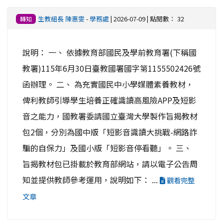
生教組長 陳惠雯
-
學務處
| 2026-07-09 | 點閱數： 32
轉知
說明： 一、 依據教育部國民及學前教育署(下稱國
教署)115年6月30日臺教國署國字第1155502426號
函辦理。 二、 為充實國民中小學媒體素養教材，
俾利教師引導學生培養正確識讀高風險APP及短影
音之能力，國教署委請國立臺灣大學製作旨揭教材
包2個，分別為國中版「短影音識讀大挑戰-網路詐
騙的自保力」及國小版「短影音停看聽」。 三、
旨揭教材包已掛載於教育部網站，請以電子公告周
知並提供教師參考運用，說明如下： ...
觀看完整
文章