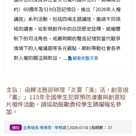
約）60週年及519白恐記憶日，推出「2026年人權
講座」系列活動，包括四場主題講座，邀請不同領
域的講者，從影視創作中的白恐歷史詮釋、威權體
制下的司法角色、戒嚴時期的聲音記憶到當代戰爭
情境下的人權議題等多元觀點，期盼帶動社會各界
對人權的關注與對話。 ...
觀看完整文章
主旨： 函轉法務部辦理「炎夏『漫』活，創意說
『畫』」115年全國學生犯罪預防漫畫與創意短
片徵件活動，請協助鼓勵貴校學生踴躍報名參
加。
生教組長 陳惠雯
-
學務處
| 2026-07-01 | 點閱數： 37
轉知