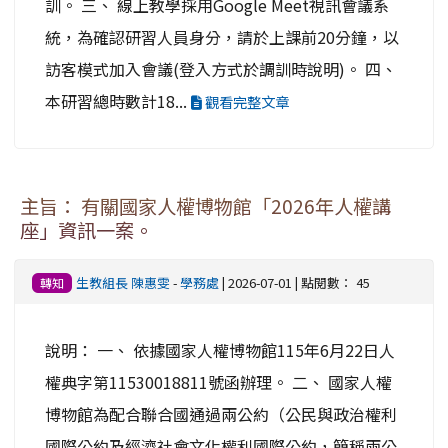
訓。 三、 線上教學採用Google Meet視訊會議系
統，為確認研習人員身分，請於上課前20分鐘，以
訪客模式加入會議(登入方式於調訓時說明)。 四、
本研習總時數計18...
觀看完整文章
主旨： 有關國家人權博物館「2026年人權講
座」資訊一案。
生教組長 陳惠雯
-
學務處
| 2026-07-01 | 點閱數： 45
轉知
說明： 一、 依據國家人權博物館115年6月22日人
權典字第11530018811號函辦理。 二、 國家人權
博物館為配合聯合國通過兩公約（公民與政治權利
國際公約及經濟社會文化權利國際公約，簡稱兩公