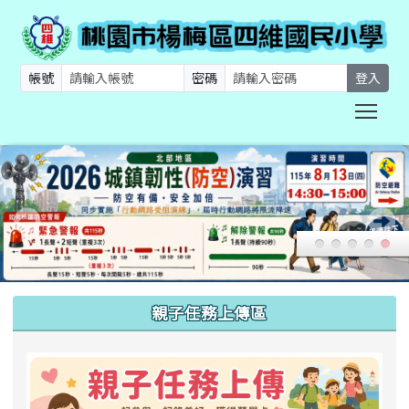
帳號
密碼
登入
Togg
:::
親子任務上傳區
link