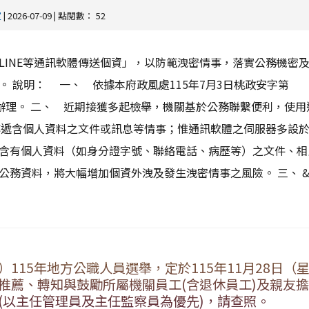
室
| 2026-07-09 | 點閱數： 52
LINE等通訊軟體傳送個資」，以防範洩密情事，落實公務機密
。 說明： 一、 依據本府政風處115年7月3日桃政安字第
4號函辦理。 二、 近期接獲多起檢舉，機關基於公務聯繫便利，使
）傳遞含個人資料之文件或訊息等情事；惟通訊軟體之伺服器多設
含有個人資料（如身分證字號、聯絡電話、病歷等）之文件、相
務資料，將大幅增加個資外洩及發生洩密情事之風險。 三、 &n.
115年地方公職人員選舉，定於115年11月28日（
推薦、轉知與鼓勵所屬機關員工(含退休員工)及親友
(以主任管理員及主任監察員為優先)，請查照。