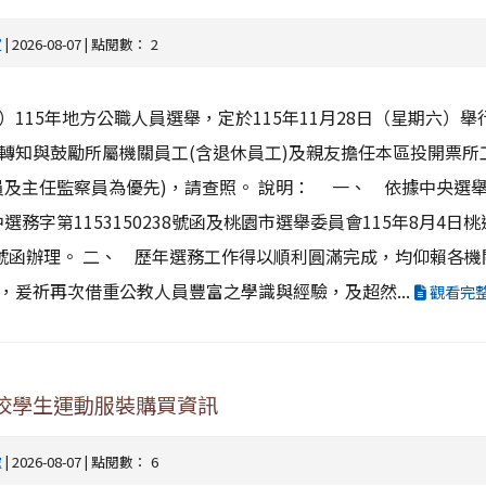
室
| 2026-08-07 | 點閱數： 2
115年地方公職人員選舉，定於115年11月28日（星期六）舉
轉知與鼓勵所屬機關員工(含退休員工)及親友擔任本區投開票所
員及主任監察員為優先)，請查照。 說明： 一、 依據中央選
中選務字第1153150238號函及桃園市選舉委員會115年8月4日
942號函辦理。 二、 歷年選務工作得以順利圓滿完成，均仰賴各
，爰祈再次借重公教人員豐富之學識與經驗，及超然...
觀看完
本校學生運動服裝購買資訊
處
| 2026-08-07 | 點閱數： 6