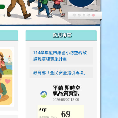
:::
防災專區
link to https://siwei-family.work-bionic.workers.dev
114學年度四維國小防空疏散
避難演練實施計畫
教育部「全民安全指引專區」