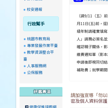
校安通報
（請9/11（五
行政幫手
月11日(五)前
級年制請確實填寫
桃園市教育局
人」請務必簽名並
專業發展作業平臺
確認親子關係，影
教學資源整合平
繳費通知單（影本
臺
申請後即視同切結
人事服務網
補助費；就學期間若
公保服務
評鑑專區
請加強宣導「勿以
密及個人資料保護
健康促進評鑑網