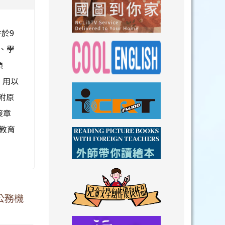
link to https://n
於9
link to https://
號、學
領
，用以
link to https://nclibtv.ncl.
link to https:/
附原
簽章
教育
link to http://www.icrt.com.tw/index.ph
link to https:/
link to https://www.youtube.com/wat
link to https:/
公務機
link to https://drive.goog
link to https://