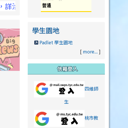
C官網
學生園地
Padlet 學生園地
[
more...
]
信箱登入
orts/xiaohongshu.html
四維師
link to https://accounts
生
桃市教
hu.html
orts/xiaohongshu.html