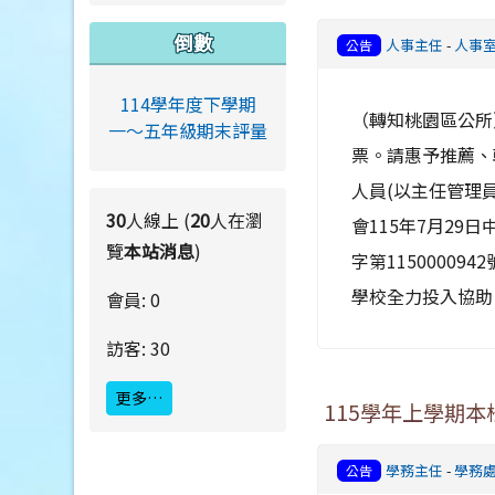
倒數
人事主任
-
人事
公告
114學年度下學期
（轉知桃園區公所）
一～五年級期末評量
票。請惠予推薦、
人員(以主任管理
30
人線上 (
20
人在瀏
會115年7月29日
覽
本站消息
)
字第1150000
學校全力投入協助
會員: 0
訪客: 30
更多…
115學年上學期
學務主任
-
學務
公告