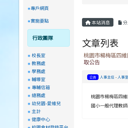
專戶網頁
實施要點
本站消息
分
行政團隊
文章列表
桃園市楊梅區四維
校長室
取公告
教務處
學務處
人事主任
-
人事
公告
輔導室
專輔信箱
總務處
桃園市楊梅區四維
幼兒園-愛維兒
國小一般代理教師
主計
健康中心
校園食材登錄平台