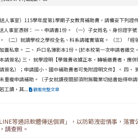
）前送人事室）115學年度第1學期子女教育補助費，請備妥下列證件
，逕送人事室憑辦： 一、申請書1份。 （一）子女姓名、身份證字
。 （二）就讀學校之學校全名、科系請確實填寫。 （三）「經
加蓋私章。 二、 戶口名簿影本1份。(於本校第一次申請者繳交
本請簽名) 三、 就學證明【學雜費收據正本，轉帳繳費者，應併
請簽名）；申請國小、國中補助費者可免附證明文件】。 四、 
未重複申請補助。（子女就讀夜間部須附無職業切結書始得申請
工讀，其...
觀看完整文章
LINE等通訊軟體傳送個資」，以防範洩密情事，落實
，請查照。