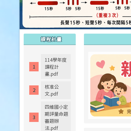
:::
:::
課程計畫
114學年度
課程計
畫.pdf
核准公
文.pdf
四維國小定
期評量命題
審題辦
法.pdf