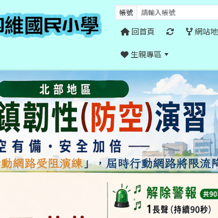
帳號
回首頁
網站地
生親專區
:::