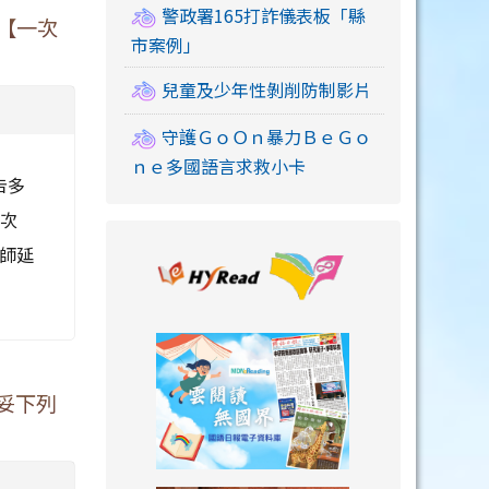
警政署165打詐儀表板「縣
章【一次
市案例」
兒童及少年性剝削防制影片
守護ＧｏＯｎ暴力ＢｅＧｏ
ｎｅ多國語言求救小卡
告多
3次
link to https://
教師延
link to https://
備妥下列