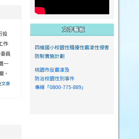
文字看板
行投
工作
四維國小校園性騷擾性霸凌性侵害
舉委員
防制實施計劃
桃選一
桃園市反霸凌及
機關、
防治校園性別事件
整文章
專線「0800-775-889」