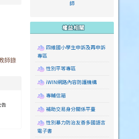
link to https://accounts
師
e.edu.tw/ \
link to https://drive.google.com/drive/u/2
link to https://sites.google.com/a/mail.swps.t
link to https://accounts.
link to https://mail.google.
link to https://tycg.cloudh
link to https://www.icrt.com
link to https://sites.goog
link to https://sites.google.
link to https://sites.google.
link to https://elearning.c
link to http://moral.jjes.tyc.
link to https://elearning.c
link to https://drive.googl
權益相關
四維國小學生申訴及再申訴
專區
教師錄
性別平等專區
iWIN網路內容防護機構
專輔信箱
公告
補助交易身分關係平臺
性別暴力防治友善多國語言
電子書