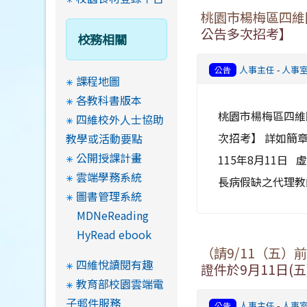
桃園市楊梅區四維國
公告多次招考】
校務相關
人事主任
-
人事
公告
課程地圖
各教科書版本
桃園市楊梅區四維國
四維校外人士協助
次招考】 詳如簡章 
教學或活動要點
公開授課計畫
115年8月11日
雲端學務系統
長病假缺之代理教
圖書管理系統
MDNeReading
HyRead ebook
（請9/11（五
四維悅讀閱有趣
證件於9月11日(
教育部校園雲端電
子郵件服務
人事主任
-
人事
公告