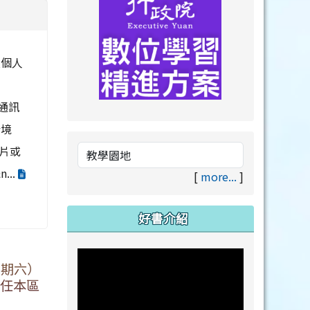
及個人
用通訊
link to https://drive.goog
link to https://premium.lea
於境
片或
..
[
more...
]
好書介紹
星期六）
擔任本區