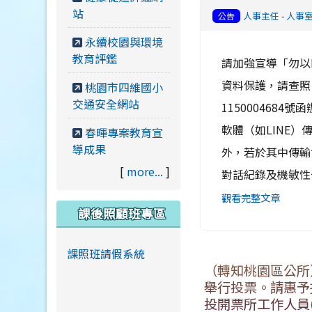
站
人事主任
-
人事
公告
永續校園與環境
教育評鑑
請加強宣導「勿以
資料保護，請查照
桃園市四維國小
交通安全網站
115000468
軟體（如LINE
春暉專案教育宣
導成果
外，若於其中傳輸
[
more...
]
對話紀錄及機敏性公
觀看完整文章
課後照顧班專區
課照班請假系統
（轉知桃園區公所）
舉行投票。請惠予
投開票所工作人員