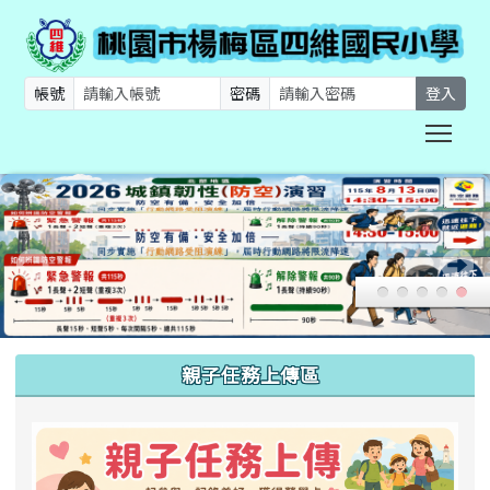
帳號
密碼
登入
Togg
:::
親子任務上傳區
link