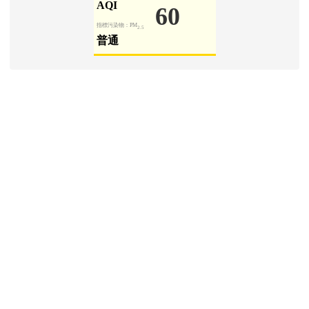
學生園地
Padlet 學生園地
[
more...
]
信箱登入
link to http
四維師生
link to http
桃市教師