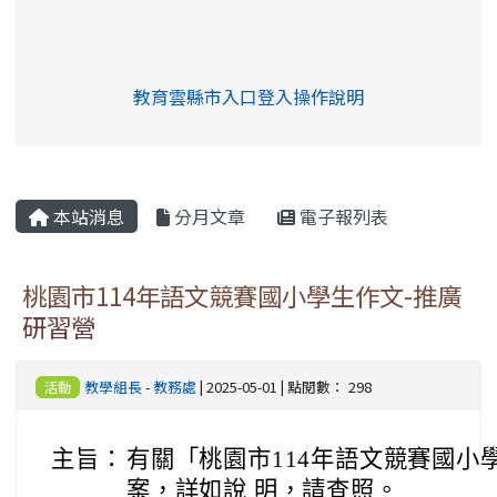
link to https://eliteracy.edu.tw/Shorts/xia
教育雲縣市入口登入操作說明
link to https://eliteracy.edu
rul4m4link to https://isafeev
本站消息
分月文章
電子報列表
桃園市114年語文競賽國小學生作文-推廣
研習營
教學組長
-
教務處
| 2025-05-01 | 點閱數： 298
活動
主旨：
有關「桃園市114年語文競賽國小
案，詳如說 明，請查照。