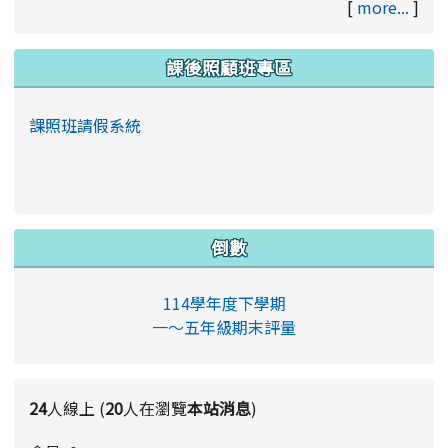
[
more...
]
課後照顧班專區
課照班請假系統
倒數
114學年度下學期
一～五年級期末評量
24
人線上 (
20
人在瀏覽
本站消息
)