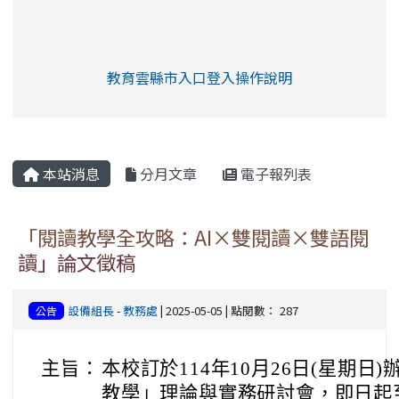
link to https://eliteracy.edu.tw/Shorts/xia
教育雲縣市入口登入操作說明
link to https://eliteracy.edu
rul4m4link to https://isafeev
本站消息
分月文章
電子報列表
「閱讀教學全攻略：AI×雙閱讀×雙語閱
讀」論文徵稿
設備組長
-
教務處
| 2025-05-05 | 點閱數： 287
公告
主旨：
本校訂於114年10月26日(星期
教學」理論與實務研討會，即日起