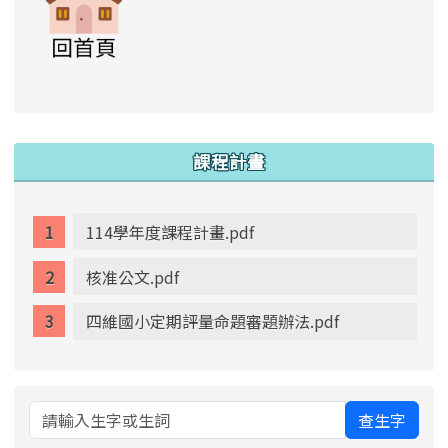
link to https://www.swps.tyc.edu.tw/XOOPS \
link to https://www.swps.tyc.edu.tw/XOOPS \
lin
:::
課程計畫
114學年度課程計畫.pdf
核准公文.pdf
四維國小定期評量命題審題辦法.pdf
查生字