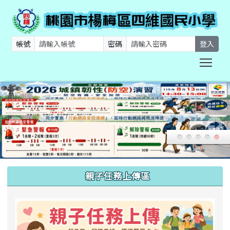
帳號
密碼
登入
Togg
:::
親子任務上傳區
link