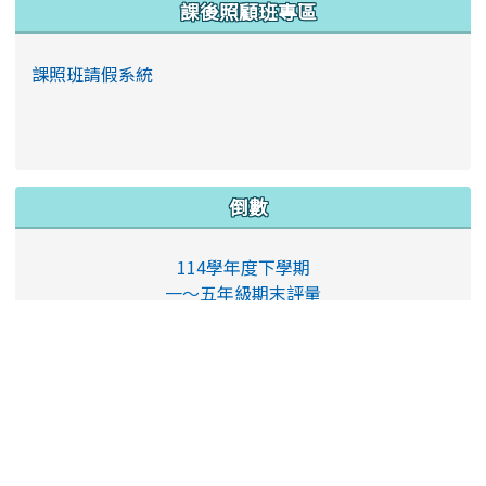
課後照顧班專區
課照班請假系統
倒數
114學年度下學期
一～五年級期末評量
37
人線上 (
35
人在瀏覽
本站消息
)
會員: 0
訪客: 37