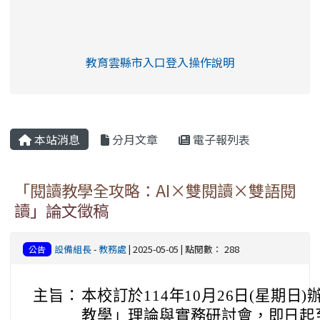
link to https://eliteracy.edu.tw/Shorts/xia
教育雲縣市入口登入操作說明
link to https://eliteracy.edu
rul4m4link to https://isafeev
本站消息
分月文章
電子報列表
「閱讀教學全攻略：AI×雙閱讀×雙語閱
讀」論文徵稿
設備組長
-
教務處
| 2025-05-05 | 點閱數： 288
公告
主旨：
本校訂於114年10月26日(星期
教學」理論與實務研討會，即日起