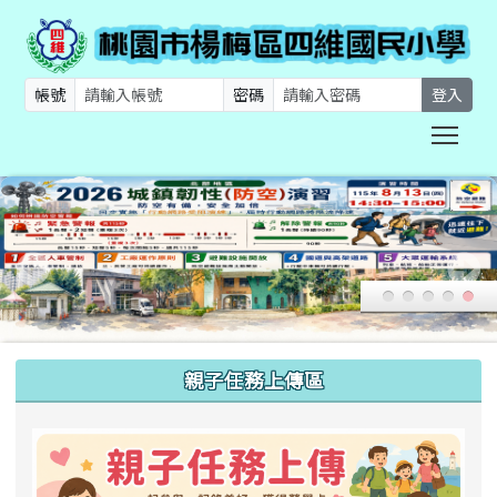
帳號
密碼
登入
Togg
:::
親子任務上傳區
link