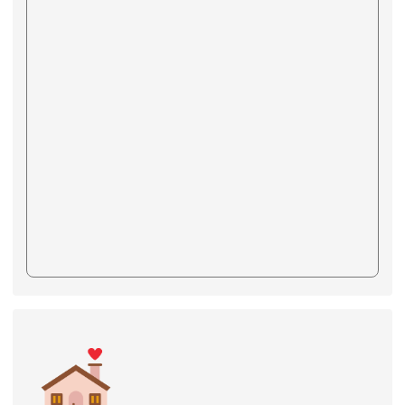
link to https://www.swps.tyc.edu.tw/XOOPS \
link to https://www.swps.tyc.edu.tw/XOO