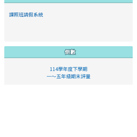
課照班請假系統
倒數
114學年度下學期
一～五年級期末評量
19
人線上 (
17
人在瀏覽
本站消息
)
會員: 0
訪客: 19