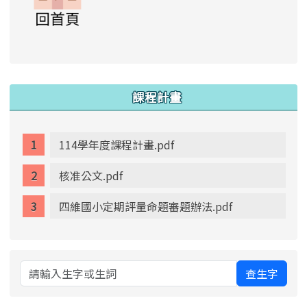
link to https://www.swps.tyc.edu.tw/XOOPS \
link to https://www.swps.tyc.edu.tw/XOOPS \
lin
:::
課程計畫
114學年度課程計畫.pdf
核准公文.pdf
四維國小定期評量命題審題辦法.pdf
查生字