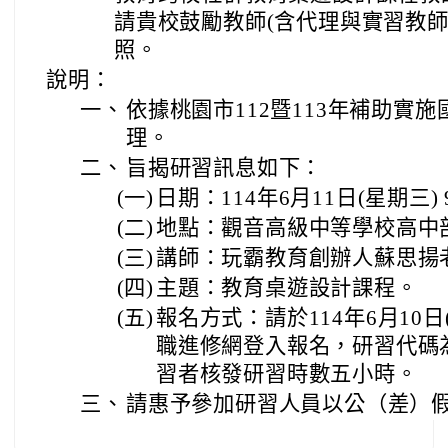
請貴校鼓勵教師(含代理與實習教師
照。
說明：
一、
依據桃園市112暨113年補助實
理。
二、
旨揭研習訊息如下：
(一)
日期：114年6月11日(星期三) 9
(二)
地點：觀音高級中等學校高中
(三)
講師：玩霸教育創辦人蘇思揚
(四)
主題：教育桌遊設計課程。
(五)
報名方式：請於114年6月10
職進修網登入報名，研習代碼為5
習者核發研習時數五小時。
三、
請惠予參加研習人員以公（差）