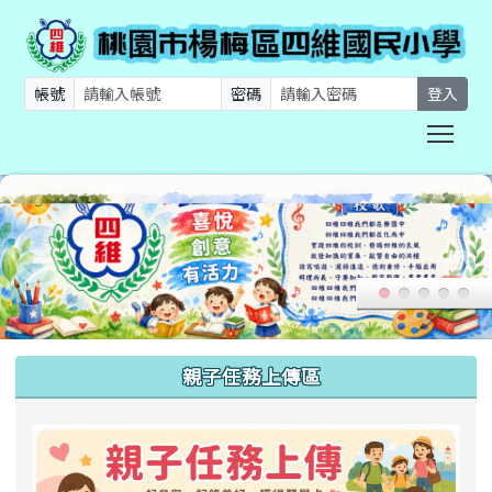
帳號
密碼
登入
Togg
:::
親子任務上傳區
link