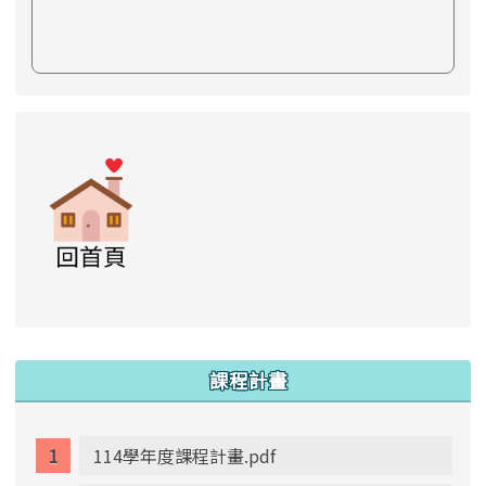
link to https://www.swps.tyc.edu.tw/XOOPS \
link to https://www.swps.tyc.edu.tw/XOO
link to https://www.swps.tyc.edu.tw/XOOPS \
link to https://www.swps.tyc.edu.tw/XOOPS \
lin
:::
課程計畫
114學年度課程計畫.pdf