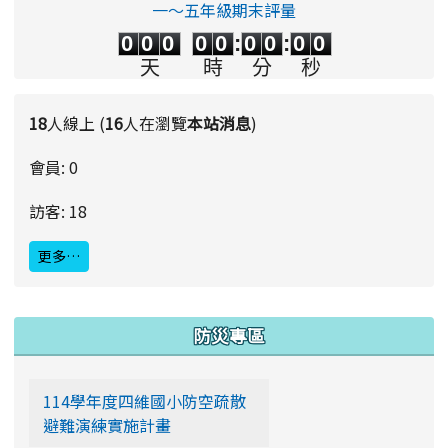
一～五年級期末評量
0
0
0
0
0
0
0
0
0
0
0
0
0
0
:
0
0
:
0
0
天
時
分
秒
18
人線上 (
16
人在瀏覽
本站消息
)
會員: 0
訪客: 18
更多…
:::
防災專區
114學年度四維國小防空疏散
避難演練實施計畫