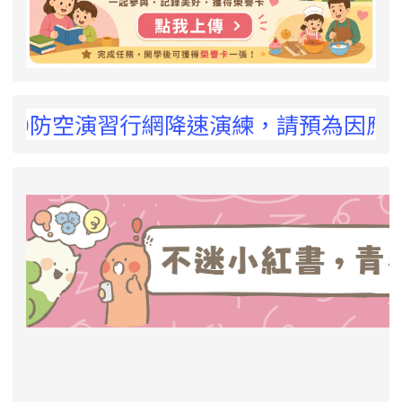
 !
00防空演習行網降速演練，請預為因應，詳洽N
link to https://eliteracy.edu