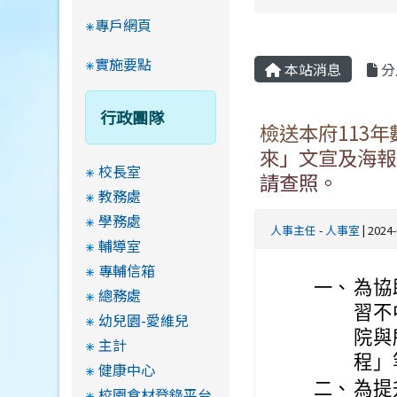
專戶網頁
實施要點
本站消息
分
行政團隊
檢送本府113
來」文宣及海報
校長室
請查照。
教務處
學務處
人事主任
-
人事室
| 2024
輔導室
專輔信箱
一、
為協
總務處
習不
幼兒園-愛維兒
院與
主計
程」
健康中心
二、
為提
校園食材登錄平台