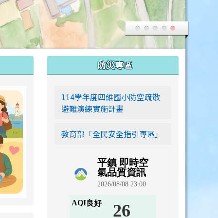
:::
防災專區
link to https://siwei-family.work-bionic.workers.dev
114學年度四維國小防空疏散
避難演練實施計畫
教育部「全民安全指引專區」