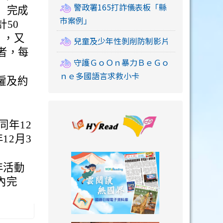
警政署165打詐儀表板「縣
」完成
市案例」
50
），又
兒童及少年性剝削防制影片
者，每
守護ＧｏＯｎ暴力ＢｅＧｏ
ｎｅ多國語言求救小卡
僱及約
link to https://
同年12
12月3
link to https://
年活動
內完