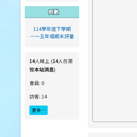
倒數
114學年度下學期
一～五年級期末評量
14
人線上 (
14
人在瀏
覽
本站消息
)
會員: 0
訪客: 14
更多…