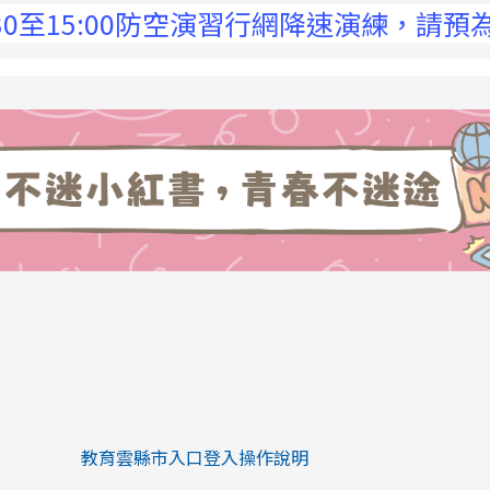
15:00防空演習行網降速演練，請預為因應，
link to https://eliteracy.edu.tw/Sh
link to https://eliteracy.edu.tw/Shorts/xiaohongs
教育雲縣市入口登入操作說明
link to https://eliteracy.edu.tw/Sh