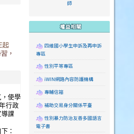
link to https://accounts
師
e.edu.tw/ \
link to https://drive.google.com/drive/u/2
link to https://sites.google.com/a/mail.swps.t
link to https://accounts.
link to https://mail.google.
link to https://tycg.cloudh
link to https://www.icrt.com
link to https://sites.goog
link to https://sites.google.
link to https://sites.google.
link to https://elearning.c
link to http://moral.jjes.tyc.
link to https://elearning.c
link to https://drive.googl
權益相關
E起
四維國小學生申訴及再申訴
學習，
專區
性別平等專區
iWIN網路內容防護機構
專輔信箱
氣，使學
補助交易身分關係平臺
3年行政
宣導課
性別暴力防治友善多國語言
電子書
如下：