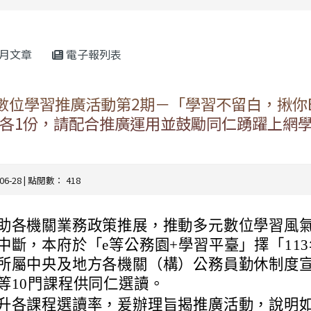
rul4m4link to https://isafeevent.mo
月文章
電子報列表
年數位學習推廣活動第2期－「學習不留白，揪你
各1份，請配合推廣運用並鼓勵同仁踴躍上網
-06-28 | 點閱數： 418
助各機關業務政策推展，推動多元數位學習風
中斷，本府於「e等公務園+學習平臺」擇「11
所屬中央及地方各機關（構）公務員勤休制度
等10門課程供同仁選讀。
升各課程選讀率，爰辦理旨揭推廣活動，說明