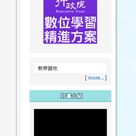
link to https://drive.goog
link to https://premium.lea
[
more...
]
好書介紹