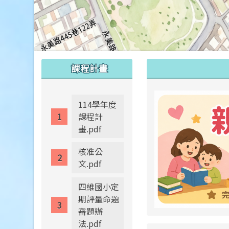
:::
:::
課程計畫
114學年度
課程計
畫.pdf
核准公
文.pdf
四維國小定
期評量命題
審題辦
法.pdf