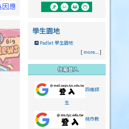
詳洽NCC官網
學生園地
Padlet 學生園地
[
more...
]
信箱登入
orts/xiaohongshu.html
四維師
link to https://accounts
生
桃市教
hu.html
orts/xiaohongshu.html