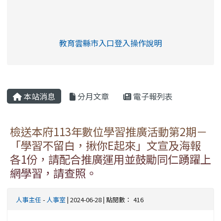
link to https://eliteracy.edu.tw/Shorts/xia
教育雲縣市入口登入操作說明
link to https://eliteracy.edu
rul4m4link to https://isafeev
本站消息
分月文章
電子報列表
檢送本府113年數位學習推廣活動第2期－
「學習不留白，揪你E起來」文宣及海報
各1份，請配合推廣運用並鼓勵同仁踴躍上
網學習，請查照。
人事主任
-
人事室
| 2024-06-28 | 點閱數： 416