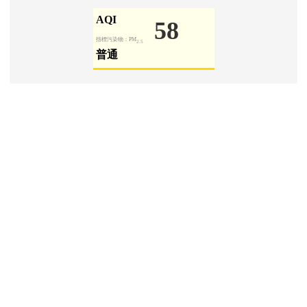
學生園地
Padlet 學生園地
[
more...
]
信箱登入
link to http
四維師生
link to http
桃市教師