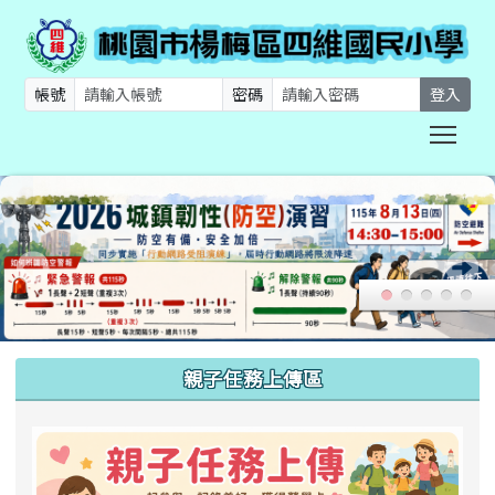
帳號
密碼
登入
Togg
:::
親子任務上傳區
link