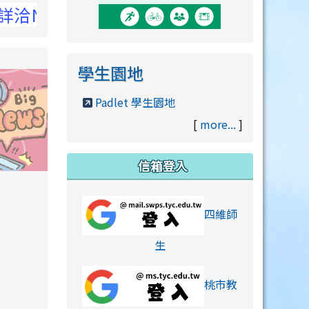
NCC官網
學生園地
Padlet 學生園地
[
more...
]
信箱登入
orts/xiaohongshu.html
四維師
link to https://accounts
生
桃市教
hu.html
orts/xiaohongshu.html