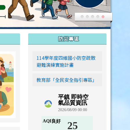
:::
防災專區
link to https://siwei-family.work-bionic.workers.dev
114學年度四維國小防空疏散
避難演練實施計畫
教育部「全民安全指引專區」