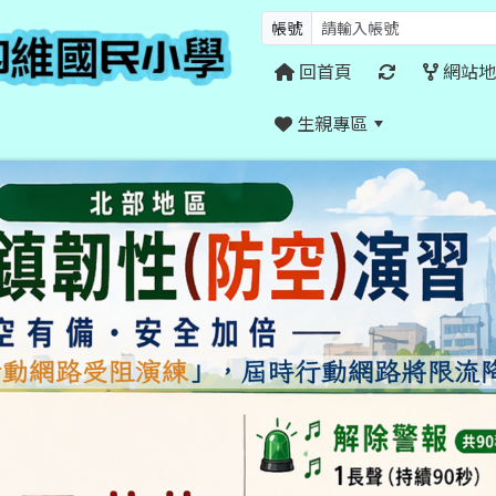
帳號
回首頁
網站地
生親專區
:::