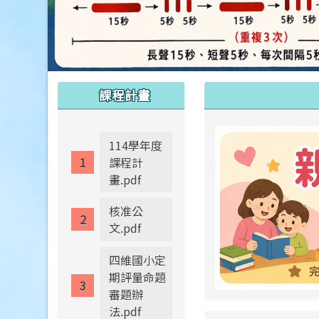
:::
:::
課程計畫
114學年度
課程計
畫.pdf
核准公
文.pdf
四維國小定
期評量命題
審題辦
法.pdf