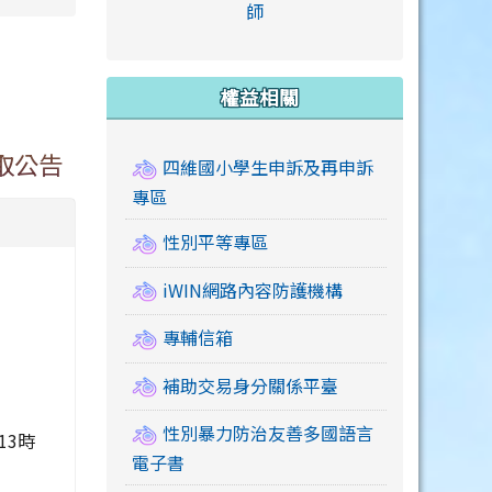
link to https://accounts
師
e.edu.tw/ \
link to https://drive.google.com/drive/u/2
link to https://sites.google.com/a/mail.swps.t
link to https://accounts.
link to https://mail.google.
link to https://tycg.cloudh
link to https://www.icrt.com
link to https://sites.goog
link to https://sites.google.
link to https://sites.google.
link to https://elearning.c
link to http://moral.jjes.tyc.
link to https://elearning.c
link to https://drive.googl
權益相關
取公告
四維國小學生申訴及再申訴
專區
性別平等專區
iWIN網路內容防護機構
專輔信箱
補助交易身分關係平臺
性別暴力防治友善多國語言
13時
電子書