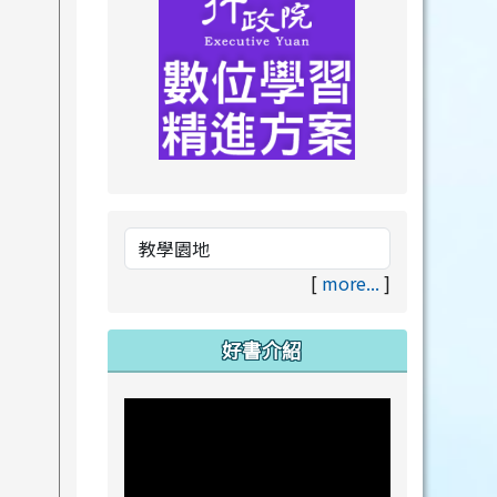
link to https://drive.goog
link to https://premium.lea
[
more...
]
好書介紹