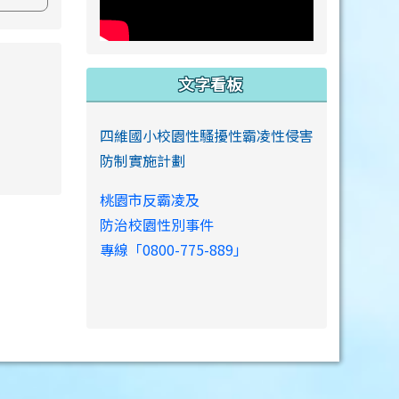
s://www.swps.tyc.edu.tw/XOOPS \
文字看板
四維國小校園性騷擾性霸凌性侵害
防制實施計劃
link to https://www.swps.tyc.edu.tw/XOOPS \
桃園市反霸凌及
防治校園性別事件
專線「0800-775-889」