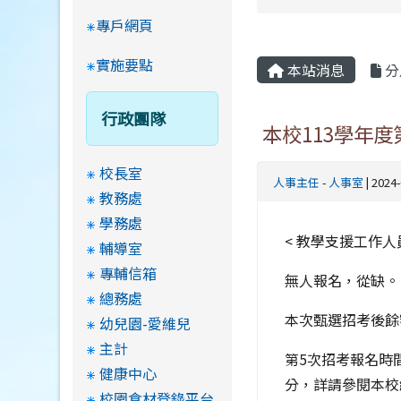
專戶網頁
實施要點
本站消息
分
行政團隊
本校113學年
校長室
人事主任
-
人事室
| 2024
教務處
學務處
< 教學支援工作人員
輔導室
專輔信箱
無人報名，從缺。
總務處
本次甄選招考後餘
幼兒園-愛維兒
主計
第5次招考報名時間
健康中心
分，詳請參閱本校
校園食材登錄平台