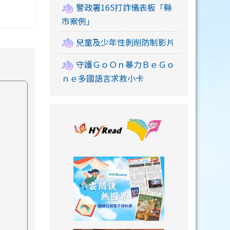
警政署165打詐儀表板「縣
市案例」
兒童及少年性剝削防制影片
守護ＧｏＯｎ暴力ＢｅＧｏ
ｎｅ多國語言求救小卡
link to https://
link to https://