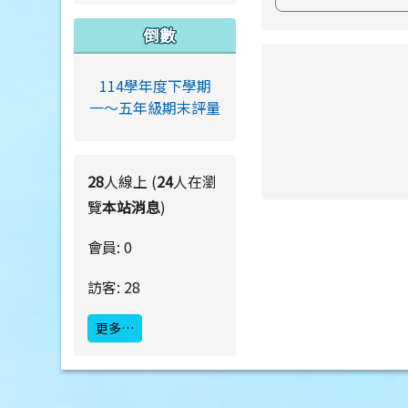
倒數
link to https://ww
114學年度下學期
一～五年級期末評量
28
人線上 (
24
人在瀏
link to https://ww
link to https://ww
覽
本站消息
)
會員: 0
訪客: 28
更多…