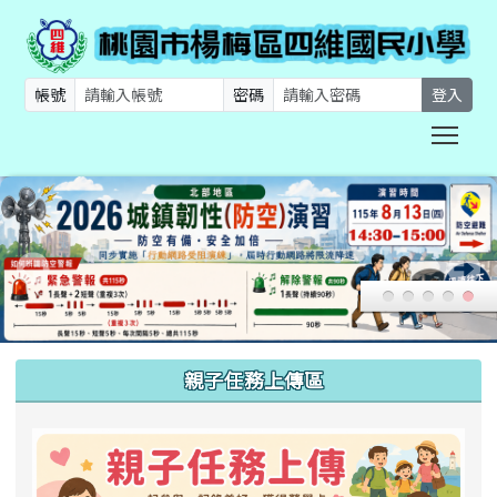
帳號
密碼
登入
Togg
:::
親子任務上傳區
link