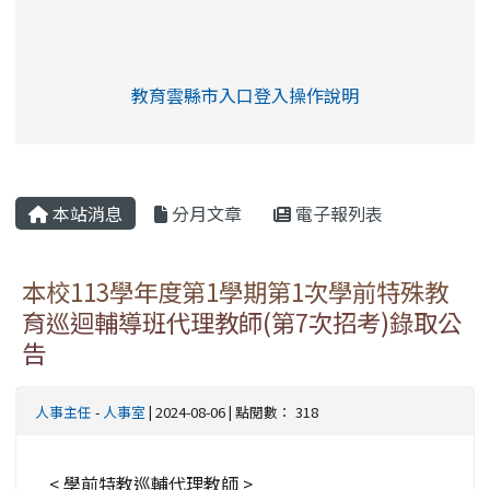
link to https://eliteracy.edu.tw/Shorts/xia
教育雲縣市入口登入操作說明
link to https://eliteracy.edu
rul4m4link to https://isafeev
本站消息
分月文章
電子報列表
本校113學年度第1學期第1次學前特殊教
育巡迴輔導班代理教師(第7次招考)錄取公
告
人事主任
-
人事室
| 2024-08-06 | 點閱數： 318
< 學前特教巡輔代理教師 >