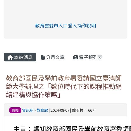
link to https://eliteracy.edu.tw/Shorts/xia
教育雲縣市入口登入操作說明
link to https://eliteracy.edu
rul4m4link to https://isafeev
本站消息
分月文章
電子報列表
教育部國民及學前教育署委請國立臺灣師
範大學辦理之「數位時代下的課程推動網
絡建構與協作策略」
資訊組
-
教務處
| 2024-08-07 | 點閱數： 667
轉知
主旨：
轉知教育部國民及學前教育署委請