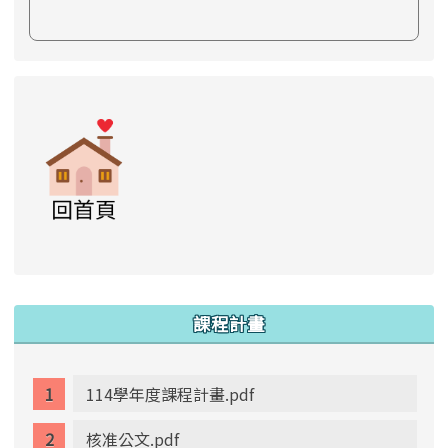
link to https://www.swps.tyc.edu.tw/XOOPS \
link to https://www.swps.tyc.edu.tw/XOO
link to https://www.swps.tyc.edu.tw/XOOPS \
link to https://www.swps.tyc.edu.tw/XOOPS \
lin
:::
課程計畫
114學年度課程計畫.pdf
核准公文.pdf