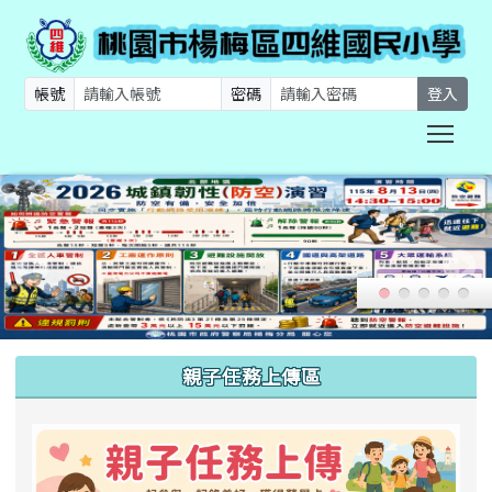
帳號
密碼
登入
Togg
:::
親子任務上傳區
link