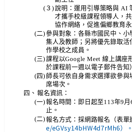
(３)
說明：運用引導策略與 AI
才攜手校級課程領導人，共
協作網絡，促進偏鄉教育永
(二)
參與對象：各縣市國民中、小
集人及教師；另將優先錄取活
作學校之成員。
(三)
課程以Google Meet 線
於課程前一週以電子郵件告知
(四)
師長可依自身需求選擇欲參與
席場次。
四、
報名資訊：
(一)
報名時間：即日起至113年9
止。
(二)
報名方式：採網路報名（表單
e/eGVsy14bHW4d7rMh6）