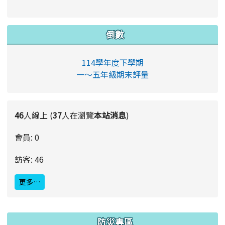
倒數
114學年度下學期
一～五年級期末評量
46
人線上 (
37
人在瀏覽
本站消息
)
會員: 0
訪客: 46
更多…
:::
防災專區