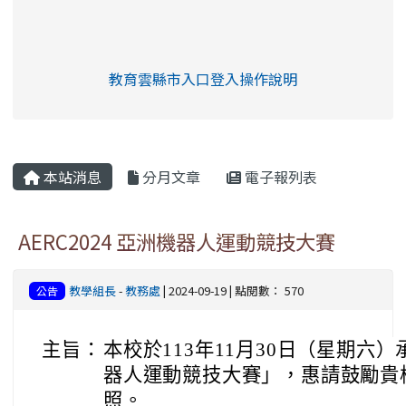
link to https://eliteracy.edu.tw/Shorts/xia
教育雲縣市入口登入操作說明
link to https://eliteracy.edu
rul4m4link to https://isafeev
本站消息
分月文章
電子報列表
AERC2024 亞洲機器人運動競技大賽
教學組長
-
教務處
| 2024-09-19 | 點閱數： 570
公告
主旨：
本校於113年11月30日（星期六）承
器人運動競技大賽」，惠請鼓勵貴
照。