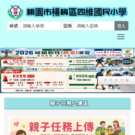
帳號
密碼
登入
Togg
:::
親子任務上傳區
link