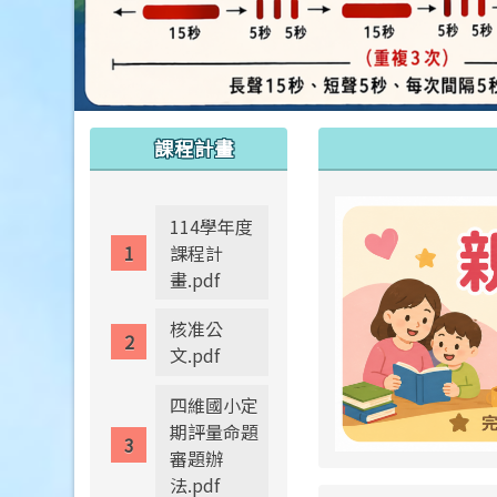
:::
:::
課程計畫
114學年度
課程計
畫.pdf
核准公
文.pdf
四維國小定
期評量命題
審題辦
法.pdf