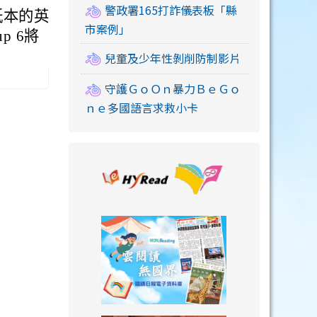
警政署165打詐儀表板「縣
紙本的英
市案例」
p 6將
兒童及少年性剝削防制影片
守護ＧｏＯｎ暴力ＢｅＧｏ
ｎｅ多國語言求救小卡
link to https://
link to https://