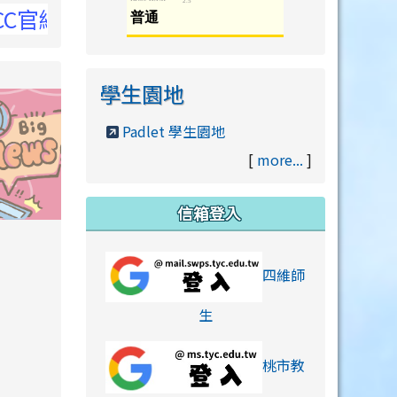
官網
學生園地
Padlet 學生園地
[
more...
]
信箱登入
orts/xiaohongshu.html
四維師
link to https://accounts
生
桃市教
hu.html
orts/xiaohongshu.html