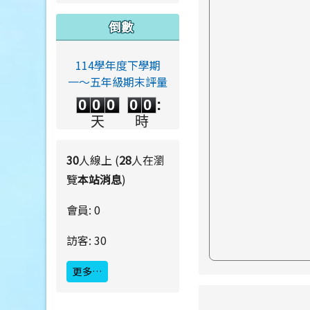
倒數
114學年度下學期
一～五年級期末評量
0
0
0
0
0
0
0
0
0
0
:
0
0
0
0
天
時
0
0
:
0
0
分
秒
30
人線上 (
28
人在瀏
覽
本站消息
)
會員: 0
訪客: 30
更多…
link to https://ww