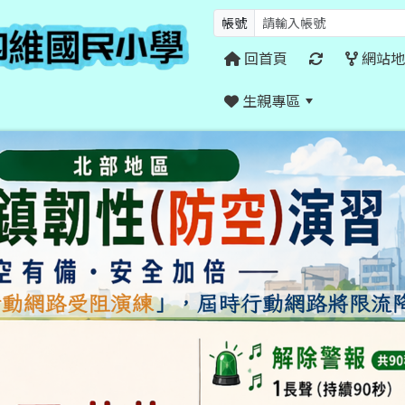
帳號
回首頁
網站地
生親專區
:::