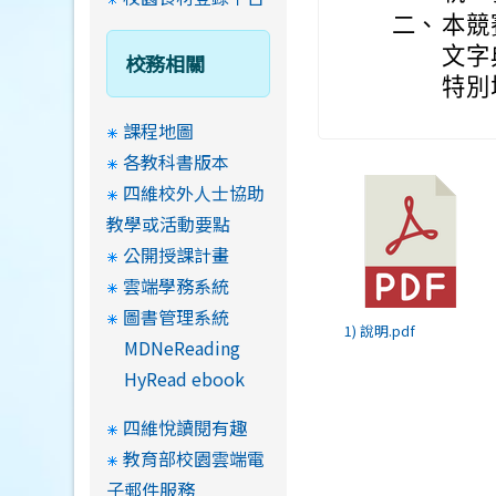
二、
本競
文字典
校務相關
特別
課程地圖
各教科書版本
四維校外人士協助
教學或活動要點
公開授課計畫
雲端學務系統
圖書管理系統
1) 說明.pdf
MDNeReading
HyRead ebook
四維悅讀閱有趣
教育部校園雲端電
子郵件服務