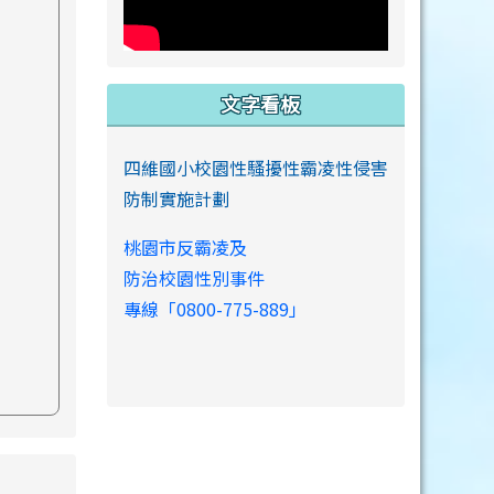
文字看板
四維國小校園性騷擾性霸凌性侵害
防制實施計劃
桃園市反霸凌及
防治校園性別事件
專線「0800-775-889」
s://www.swps.tyc.edu.tw/XOOPS \