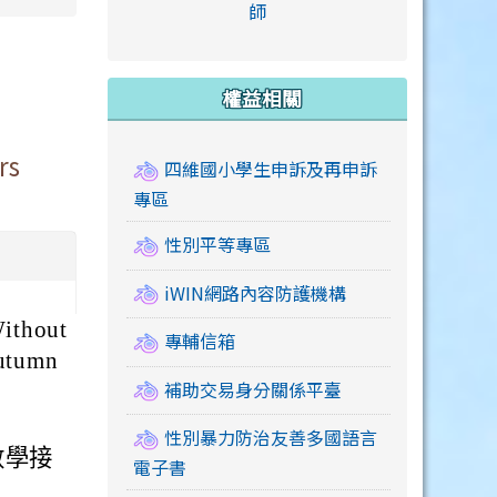
link to https://accounts
師
e.edu.tw/ \
link to https://drive.google.com/drive/u/2
link to https://sites.google.com/a/mail.swps.t
link to https://accounts.
link to https://mail.google.
link to https://tycg.cloudh
link to https://www.icrt.com
link to https://sites.goog
link to https://sites.google.
link to https://sites.google.
link to https://elearning.c
link to http://moral.jjes.tyc.
link to https://elearning.c
link to https://drive.googl
權益相關
rs
四維國小學生申訴及再申訴
專區
性別平等專區
iWIN網路內容防護機構
thout
專輔信箱
utumn
補助交易身分關係平臺
性別暴力防治友善多國語言
數學接
電子書