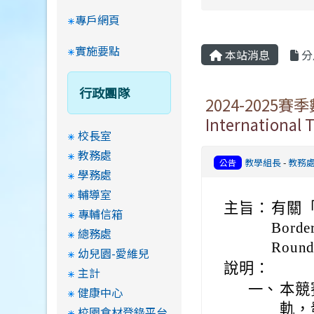
專戶網頁
實施要點
本站消息
分
行政團隊
2024-2025賽季
Internationa
校長室
教務處
教學組長
-
教務
公告
學務處
輔導室
主旨：
有關「2
專輔信箱
Borde
總務處
Rou
幼兒園-愛維兒
說明：
主計
一、
本競
健康中心
軌，
校園食材登錄平台