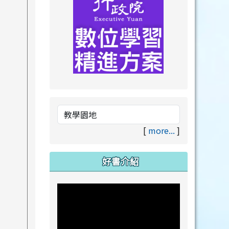
link to https://drive.goog
link to https://premium.lea
[
more...
]
好書介紹