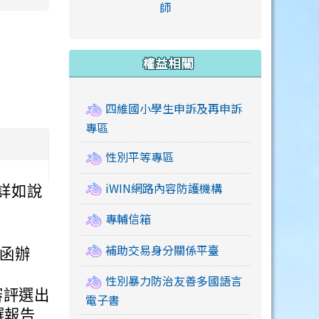
link to https://accounts
師
e.edu.tw/ \
link to https://drive.google.com/drive/u/2
link to https://sites.google.com/a/mail.swps.t
link to https://accounts.
link to https://mail.google.
link to https://tycg.cloudh
link to https://www.icrt.com
link to https://sites.goog
link to https://sites.google.
link to https://sites.google.
link to https://elearning.c
link to http://moral.jjes.tyc.
link to https://elearning.c
link to https://drive.googl
權益相關
四維國小學生申訴及再申訴
專區
性別平等專區
iWIN網路內容防護機構
詳如說
專輔信箱
補助交易身分關係平臺
號函辦
性別暴力防治友善多國語言
審評選出
電子書
選報告