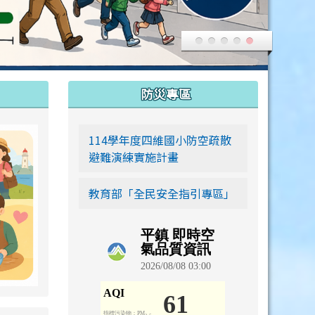
:::
防災專區
link to https://siwei-family.work-bionic.workers.dev
114學年度四維國小防空疏散
避難演練實施計畫
教育部「全民安全指引專區」