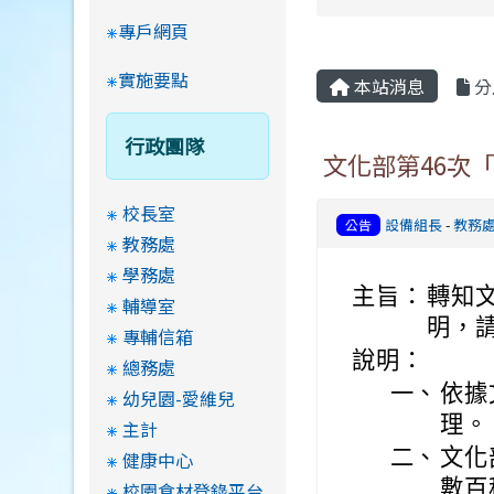
專戶網頁
實施要點
本站消息
分
行政團隊
文化部第46次
校長室
設備組長
-
教務
公告
教務處
學務處
主旨：
轉知
輔導室
明，
專輔信箱
說明：
總務處
一、
依據
幼兒園-愛維兒
理。
主計
二、
文化
健康中心
數百
校園食材登錄平台