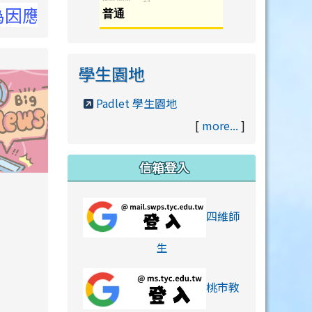
詳洽NCC官網
學生園地
Padlet 學生園地
[
more...
]
信箱登入
orts/xiaohongshu.html
四維師
link to https://accounts
生
桃市教
hu.html
orts/xiaohongshu.html