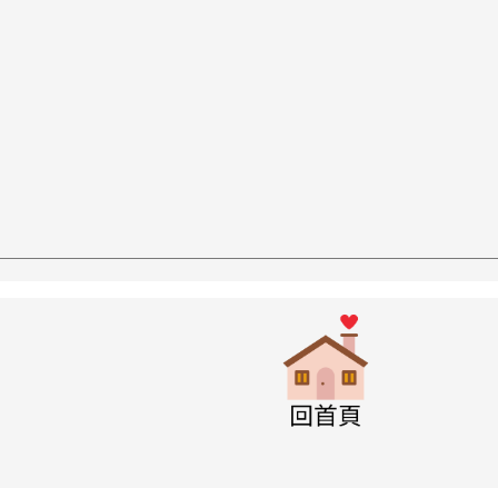
w.swps.tyc.edu.tw/XOOPS \
link to http
w.swps.tyc.edu.tw/XOOPS \
w.swps.tyc.edu.tw/XOOPS \