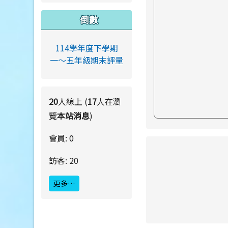
倒數
114學年度下學期
一～五年級期末評量
20
人線上 (
17
人在瀏
覽
本站消息
)
會員: 0
link to https://ww
訪客: 20
更多…
link to https://ww
link to https://ww