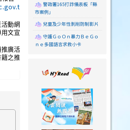
警政署165打詐儀表板「縣
c.gov.t
市案例」
兒童及少年性剝削防制影片
至活動網
傳用文宣
守護ＧｏＯｎ暴力ＢｅＧｏ
ｎｅ多國語言求救小卡
讀推廣活
書籍之推
link to https://
link to https://