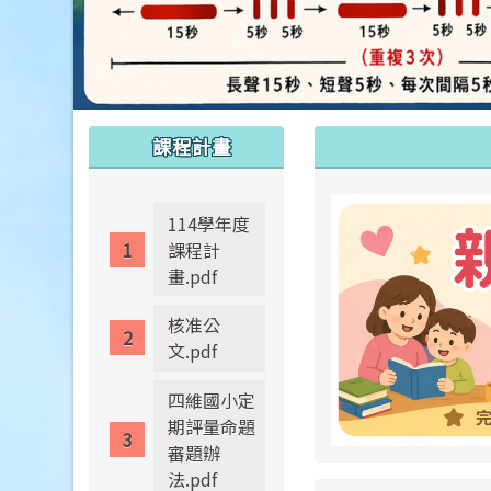
:::
:::
課程計畫
114學年度
課程計
畫.pdf
核准公
文.pdf
四維國小定
期評量命題
審題辦
法.pdf