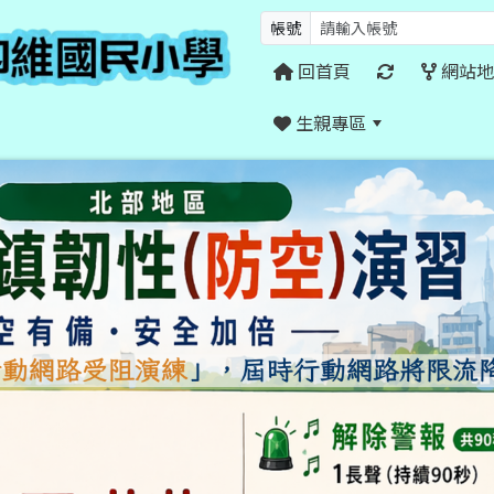
帳號
回首頁
網站地
生親專區
:::