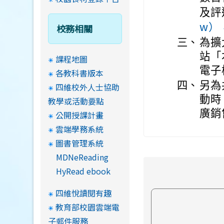
及評
w）
校務相關
三、
為擴
站「
課程地圖
電子
各教科書版本
四、
另為
四維校外人士協助
動時
教學或活動要點
廣銷
公開授課計畫
雲端學務系統
圖書管理系統
MDNeReading
HyRead ebook
四維悅讀閱有趣
教育部校園雲端電
子郵件服務