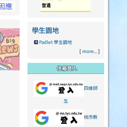
洽NCC官網
學生園地
Padlet 學生園地
[
more...
]
信箱登入
orts/xiaohongshu.html
四維師
link to https://accounts
生
桃市教
hu.html
orts/xiaohongshu.html