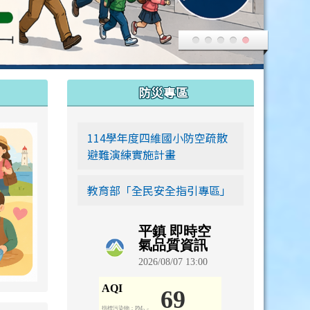
:::
防災專區
link to https://siwei-family.work-bionic.workers.dev
114學年度四維國小防空疏散
避難演練實施計畫
教育部「全民安全指引專區」