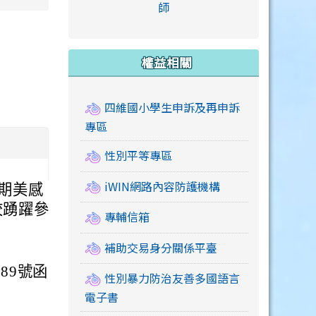
link to https://accounts
師
e.edu.tw/ \
link to https://drive.google.com/drive/u/2
link to https://sites.google.com/a/mail.swps.t
link to https://accounts.
link to https://mail.google.
link to https://tycg.cloudh
link to https://www.icrt.com
link to https://sites.goog
link to https://sites.google.
link to https://sites.google.
link to https://elearning.c
link to http://moral.jjes.tyc.
link to https://elearning.c
link to https://drive.googl
權益相關
四維國小學生申訴及再申訴
專區
性別平等專區
iWIN網路內容防護機構
學期美感
校踴躍參
專輔信箱
補助交易身分關係平臺
189號函
性別暴力防治友善多國語言
電子書