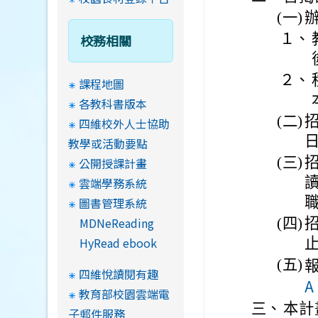
(一)
１、
校務相關
２、
課程地圖
各教科書版本
(二)
招
四維校外人士協助
教學或活動要點
(三)
公開授課計畫
雲端學務系統
圖書管理系統
MDNeReading
(四)
HyRead ebook
止
(五)
四維悅讀閱有趣
A
教育部校園雲端電
三、
本計
子郵件服務