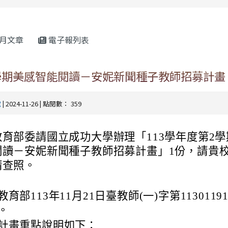
rul4m4link to https://isafeevent.mo
月文章
電子報列表
2學期美感智能閱讀－安妮新聞種子教師招募計畫
處
| 2024-11-26 | 點閱數： 359
教育部委請國立成功大學辦理「113學年度第2
閱讀－安妮新聞種子教師招募計畫」1份，請貴
請查照。
育部113年11月21日臺教師(一)字第1130119
。
計畫重點說明如下：