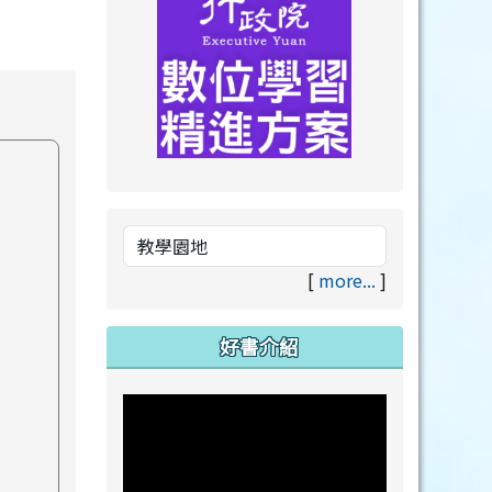
link to https://drive.goog
link to https://premium.lea
[
more...
]
好書介紹