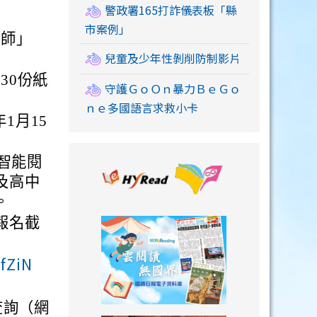
警政署165打詐儀表板「縣
市案例」
教師」
兒童及少年性剝削防制影片
30份紙
守護ＧｏＯｎ暴力ＢｅＧｏ
ｎｅ多國語言求救小卡
1月15
智能閱
link to https://
及高中
。
報名截
link to https://
fZiN
查詢（網