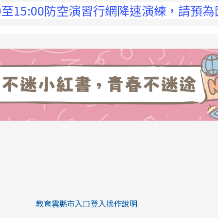
5:00防空演習行網降速演練，請預為因應，詳
link to https://eliteracy.edu.tw/Sh
link to https://eliteracy.edu.tw/Shorts/xiaohongs
教育雲縣市入口登入操作說明
link to https://eliteracy.edu.tw/Sh