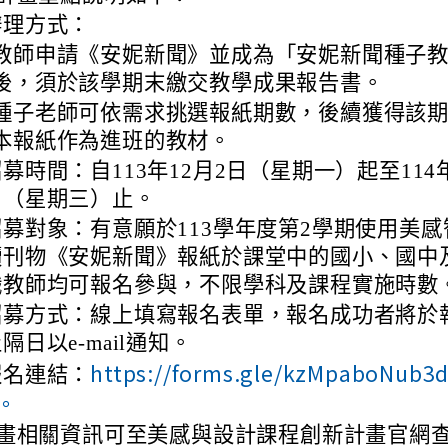
辦理方式：
教師申請《安妮新聞》並成為「安妮新聞種子
後，須於該學期末繳交教學成果報告書。
種子老師可依需求挑選報紙期數，後續獲得該期
本報紙作為進班的教材。
募時間：自113年12月2日（星期一）起至114年
日（星期三）止。
招募對象：有意願於113學年度第2學期使用美感
讀刊物《安妮新聞》報紙於課堂中的國小、國中
職教師均可報名參與，不限學科及課程實施時數
招募方式：線上填寫報名表單，報名成功者將於
隔日以e-mail通知。
https://forms.gle/kzMpaboNub3d
報名連結：
。
畫相關資訊可至美感與設計課程創新計畫官網