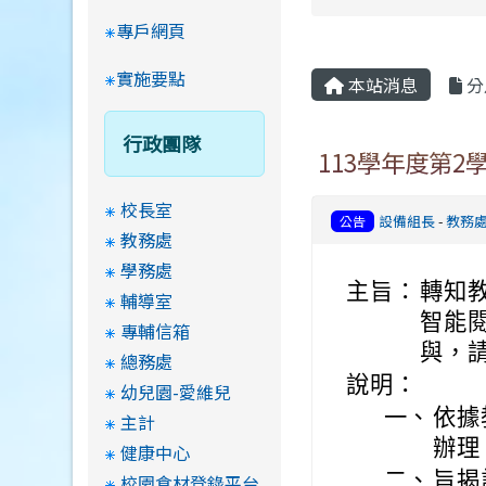
專戶網頁
實施要點
本站消息
分
行政團隊
113學年度第
校長室
設備組長
-
教務
公告
教務處
學務處
主旨：
轉知
輔導室
智能
專輔信箱
與，
總務處
說明：
幼兒園-愛維兒
一、
依據教
主計
辦理
健康中心
二、
旨揭
校園食材登錄平台