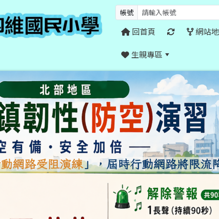
帳號
回首頁
網站地
生親專區
:::