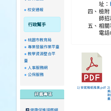
址：
校安通報
四、
檢附
師招
行政幫手
五、
相關
電話0
桃園市教育局
專業發展作業平臺
教學資源整合平
臺
人事服務網
公保服務
1) 安妮報紙推廣.pdf
2
美
評鑑專區
新
畫
健康促進評鑑網