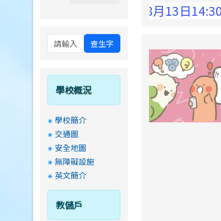
 Elementary School !
8月13日14:30至1
查生字
學校概況
學校簡介
交通圖
安全地圖
無障礙設施
英文簡介
教儲戶