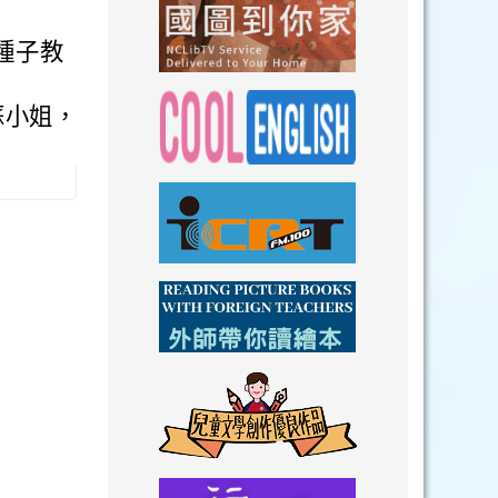
link to https://n
種子教
link to https://
蘇小姐，
link to https://nclibtv.ncl.
link to https:/
link to http://www.icrt.com.tw/index.ph
link to https:/
link to https://www.youtube.com/wat
link to https:/
link to https://drive.goog
link to https://