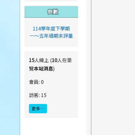
倒數
114學年度下學期
一～五年級期末評量
15
人線上 (
10
人在瀏
覽
本站消息
)
會員: 0
訪客: 15
更多…