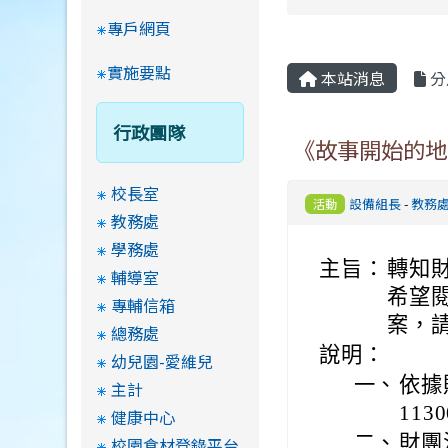
專戶網頁
實施要點
本站消息
分
行政團隊
《故事開始的地
校長室
設備組長
-
教務
活動
教務處
學務處
主旨：
轉知
輔導室
希望
專輔信箱
案，
總務處
說明：
幼兒園-愛維兒
一、
依據
主計
113
健康中心
二、
財團
校園食材登錄平台