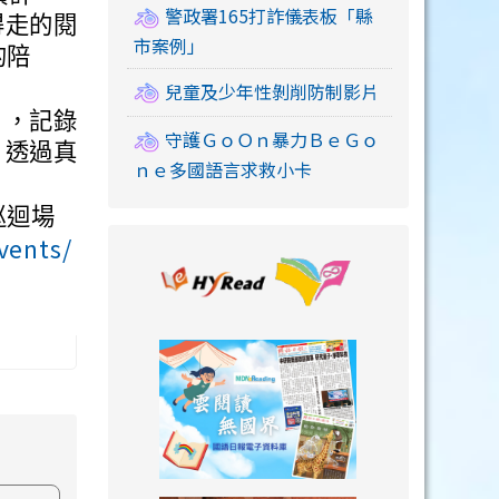
警政署165打詐儀表板「縣
得走的閱
市案例」
的陪
兒童及少年性剝削防制影片
片，記錄
守護ＧｏＯｎ暴力ＢｅＧｏ
，透過真
ｎｅ多國語言求救小卡
巡迴場
vents/
link to https://
。
link to https://