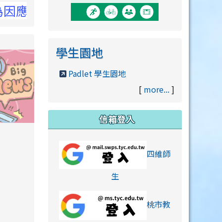
詳洽NCC官網
學生園地
Padlet 學生園地
[
more...
]
信箱登入
orts/xiaohongshu.html
四維師
link to https://accounts
生
桃市教
hu.html
orts/xiaohongshu.html