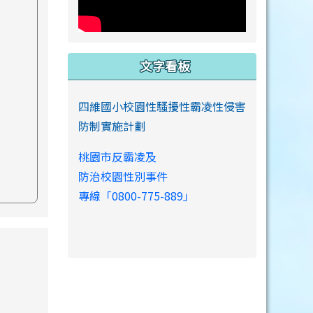
文字看板
四維國小校園性騷擾性霸凌性侵害
防制實施計劃
桃園市反霸凌及
防治校園性別事件
專線「0800-775-889」
s://www.swps.tyc.edu.tw/XOOPS \