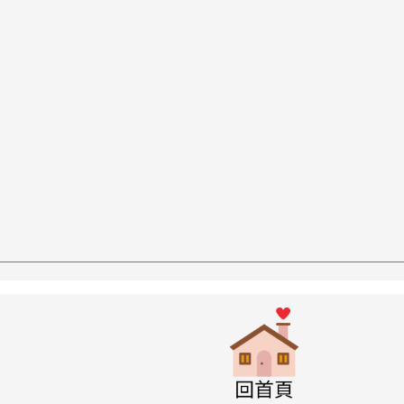
w.swps.tyc.edu.tw/XOOPS \
link to http