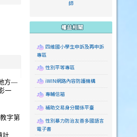
link to https://accounts
師
e.edu.tw/ \
link to https://drive.google.com/drive/u/2
link to https://sites.google.com/a/mail.swps.t
link to https://accounts.
link to https://mail.google.
link to https://tycg.cloudh
link to https://www.icrt.com
link to https://sites.goog
link to https://sites.google.
link to https://sites.google.
link to https://elearning.c
link to http://moral.jjes.tyc.
link to https://elearning.c
link to https://drive.googl
權益相關
四維國小學生申訴及再申訴
專區
性別平等專區
iWIN網路內容防護機構
地方—
影一
專輔信箱
補助交易身分關係平臺
天教字第
性別暴力防治友善多國語言
電子書
讀計