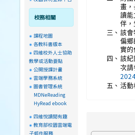
畫，
讀能
校務相關
伴，
三、
該會
課程地圖
偏鄉
各教科書版本
實的
四維校外人士協助
四、
該紀
教學或活動要點
次請
公開授課計畫
202
雲端學務系統
五、
活動
圖書管理系統
MDNeReading
HyRead ebook
四維悅讀閱有趣
教育部校園雲端電
子郵件服務