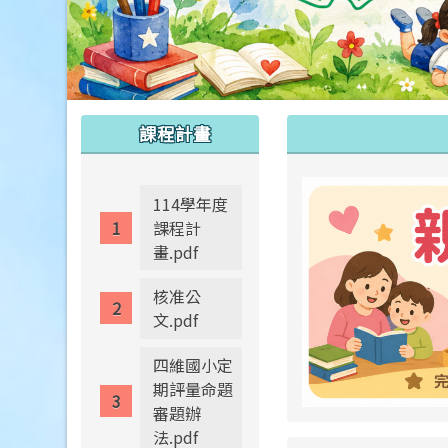
:::
:::
課程計畫
114學年度
課程計
畫.pdf
核准公
文.pdf
四維國小定
期評量命題
審題辦
法.pdf