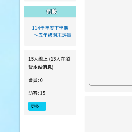
倒數
114學年度下學期
一～五年級期末評量
15
人線上 (
13
人在瀏
覽
本站消息
)
會員: 0
訪客: 15
link to https://ww
更多…