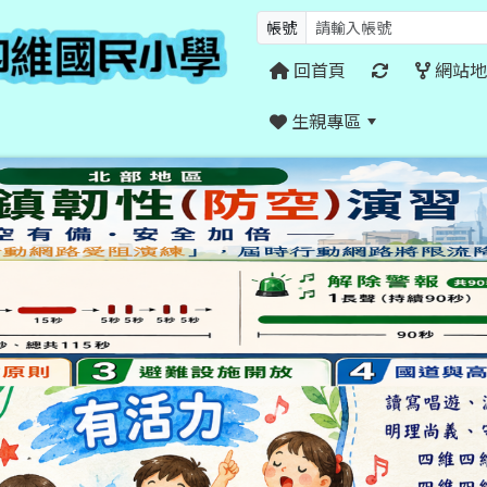
帳號
回首頁
網站地
生親專區
:::