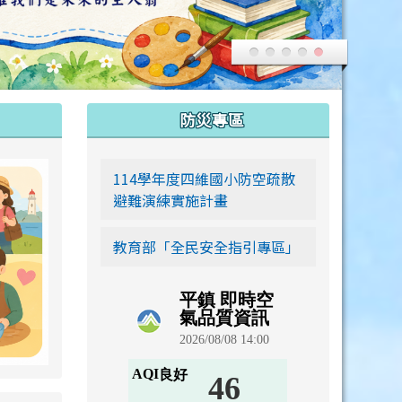
:::
防災專區
link to https://siwei-family.work-bionic.workers.dev
114學年度四維國小防空疏散
避難演練實施計畫
教育部「全民安全指引專區」