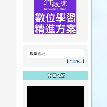
link to https://drive.goog
link to https://premium.lea
[
more...
]
好書介紹