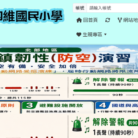
帳號
回首頁
網站地
生親專區
:::