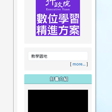
link to https://drive.goog
link to https://premium.lea
[
more...
]
好書介紹