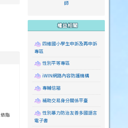
link to https://accounts
師
e.edu.tw/ \
link to https://drive.google.com/drive/u/2
link to https://sites.google.com/a/mail.swps.t
link to https://accounts.
link to https://mail.google.
link to https://tycg.cloudh
link to https://www.icrt.com
link to https://sites.goog
link to https://sites.google.
link to https://sites.google.
link to https://elearning.c
link to http://moral.jjes.tyc.
link to https://elearning.c
link to https://drive.googl
權益相關
四維國小學生申訴及再申訴
專區
性別平等專區
iWIN網路內容防護機構
專輔信箱
補助交易身分關係平臺
性別暴力防治友善多國語言
來依指
電子書