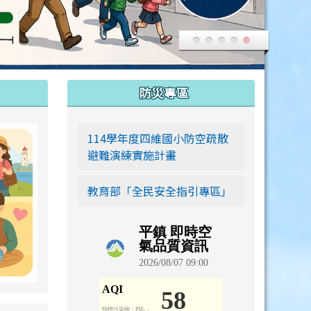
:::
防災專區
link to https://siwei-family.work-bionic.workers.dev
114學年度四維國小防空疏散
避難演練實施計畫
教育部「全民安全指引專區」