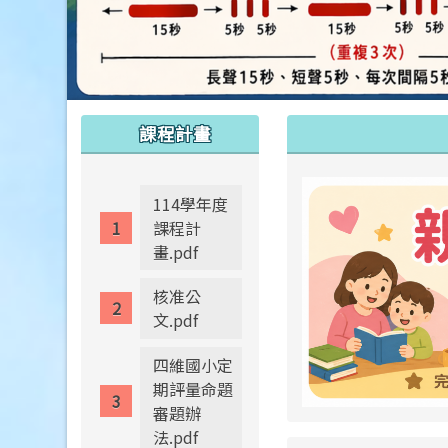
:::
:::
課程計畫
114學年度
課程計
畫.pdf
核准公
文.pdf
四維國小定
期評量命題
審題辦
法.pdf