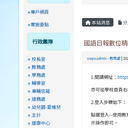
專戶網頁
本站消息
分
實施要點
行政團隊
國語日報數位精
校長室
swpsadmin
-
教務處
| 2
教務處
學務處
1.閱讀網址：
http
輔導室
亦可從學校首頁右
專輔信箱
總務處
2.登入步驟如下：
幼兒園-愛維兒
點選登入--使用
主計
示操作即可。
健康中心