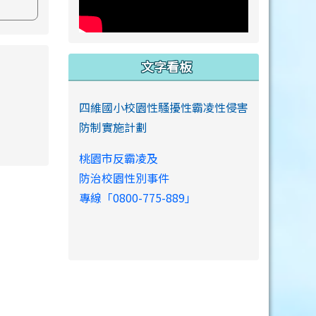
s://www.swps.tyc.edu.tw/XOOPS \
文字看板
四維國小校園性騷擾性霸凌性侵害
防制實施計劃
桃園市反霸凌及
link to https://www.swps.tyc.edu.tw/XOOPS \
防治校園性別事件
專線「0800-775-889」