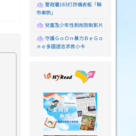
警政署165打詐儀表板「縣
市案例」
兒童及少年性剝削防制影片
守護ＧｏＯｎ暴力ＢｅＧｏ
ｎｅ多國語言求救小卡
link to https://
link to https://