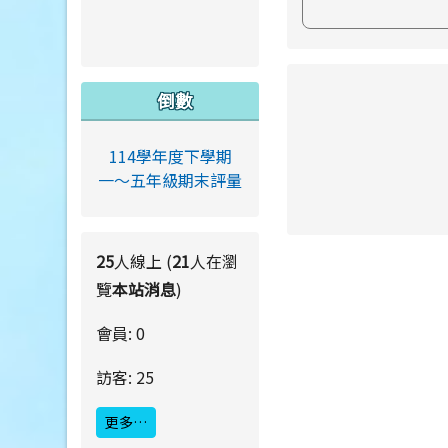
link to https://ww
倒數
114學年度下學期
一～五年級期末評量
link to https://ww
link to https://ww
25
人線上 (
21
人在瀏
覽
本站消息
)
會員: 0
訪客: 25
更多…