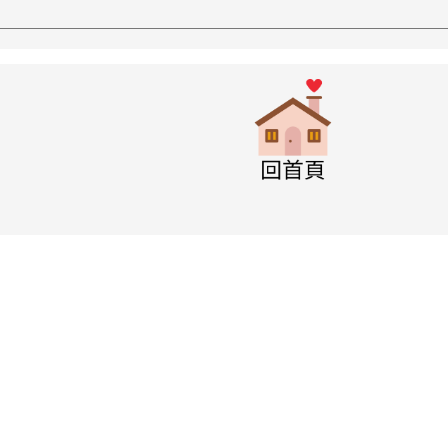
w.swps.tyc.edu.tw/XOOPS \
link to http
w.swps.tyc.edu.tw/XOOPS \
w.swps.tyc.edu.tw/XOOPS \