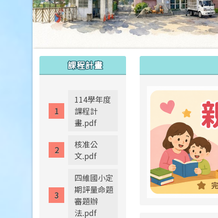
:::
:::
課程計畫
114學年度
課程計
畫.pdf
核准公
文.pdf
四維國小定
期評量命題
審題辦
法.pdf