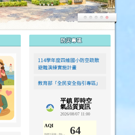
:::
防災專區
link to https://siwei-family.work-bionic.workers.dev
114學年度四維國小防空疏散
避難演練實施計畫
教育部「全民安全指引專區」