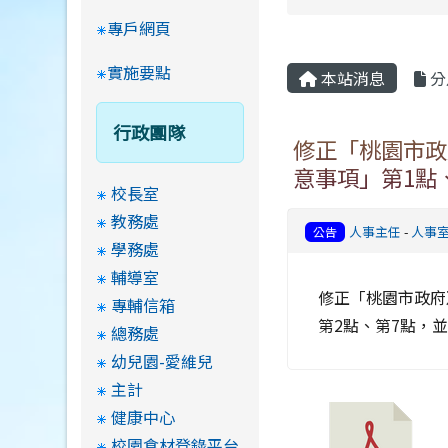
專戶網頁
實施要點
本站消息
分
行政團隊
修正「桃園市政
意事項」第1點
校長室
教務處
人事主任
-
人事
公告
學務處
輔導室
修正「桃園市政府
專輔信箱
第2點、第7點，
總務處
幼兒園-愛維兒
主計
健康中心
校園食材登錄平台