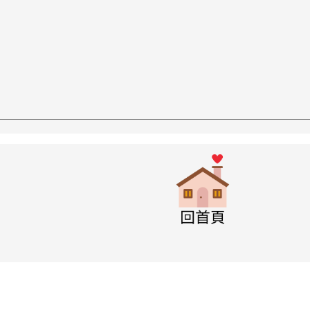
w.swps.tyc.edu.tw/XOOPS \
link to http
w.swps.tyc.edu.tw/XOOPS \
w.swps.tyc.edu.tw/XOOPS \