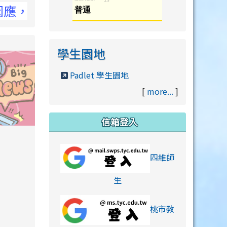
詳洽NCC官網
學生園地
Padlet 學生園地
[
more...
]
信箱登入
orts/xiaohongshu.html
四維師
link to https://accounts
生
桃市教
hu.html
orts/xiaohongshu.html