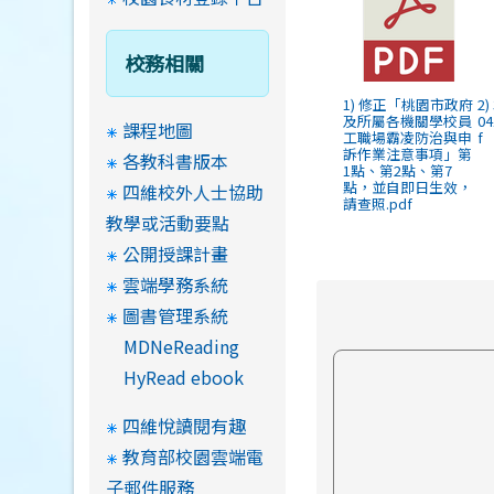
校務相關
1) 修正「桃園市政府
2)
及所屬各機關學校員
04
課程地圖
工職場霸凌防治與申
f
訴作業注意事項」第
各教科書版本
1點、第2點、第7
點，並自即日生效，
四維校外人士協助
請查照.pdf
教學或活動要點
公開授課計畫
雲端學務系統
圖書管理系統
MDNeReading
HyRead ebook
四維悅讀閱有趣
教育部校園雲端電
子郵件服務