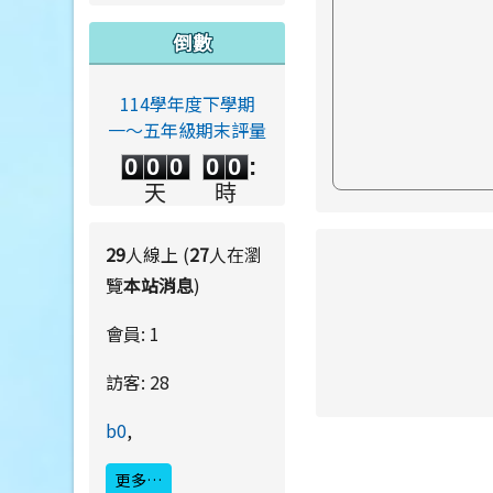
倒數
114學年度下學期
一～五年級期末評量
0
0
0
0
0
0
0
0
0
0
:
0
0
0
0
天
時
0
0
:
0
0
分
秒
29
人線上 (
27
人在瀏
link to https://ww
覽
本站消息
)
會員: 1
訪客: 28
link to https://ww
link to https://ww
b0
,
更多…