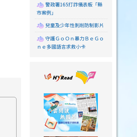
警政署165打詐儀表板「縣
市案例」
兒童及少年性剝削防制影片
守護ＧｏＯｎ暴力ＢｅＧｏ
ｎｅ多國語言求救小卡
link to https://
link to https://