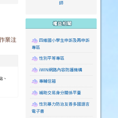
link to https://accounts
師
e.edu.tw/ \
link to https://drive.google.com/drive/u/2
link to https://sites.google.com/a/mail.swps.t
link to https://accounts.
link to https://mail.google.
link to https://tycg.cloudh
link to https://www.icrt.com
link to https://sites.goog
link to https://sites.google.
link to https://sites.google.
link to https://elearning.c
link to http://moral.jjes.tyc.
link to https://elearning.c
link to https://drive.googl
權益相關
作業注
四維國小學生申訴及再申訴
專區
性別平等專區
iWIN網路內容防護機構
點、
專輔信箱
補助交易身分關係平臺
性別暴力防治友善多國語言
電子書