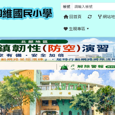
帳號
回首頁
網站地
生親專區
:::