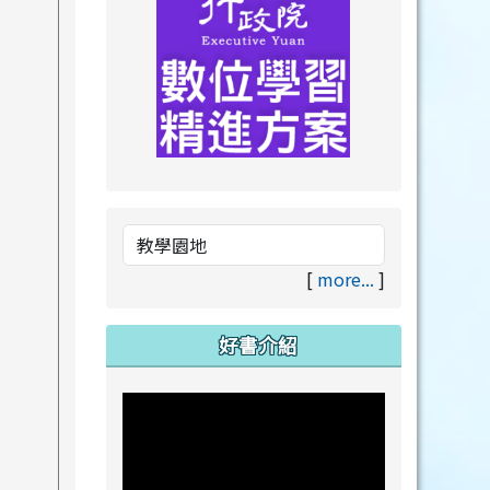
link to https://drive.goog
link to https://premium.lea
[
more...
]
好書介紹