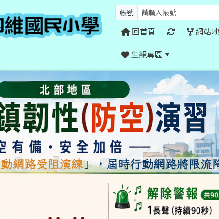
帳號
回首頁
網站地
生親專區
:::