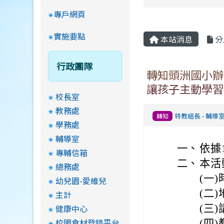
專戶網頁
實施要點
本站消息
分
行政團隊
轉知頭洲國小辦
讓孩子主動學習
校長室
教務處
特教組長
-
輔導
轉知
學務處
輔導室
一、
依據
專輔信箱
二、
本活
總務處
(一)
幼兒園-愛維兒
(二
主計
健康中心
(三
校園食材登錄平台
(四