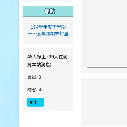
倒數
114學年度下學期
一～五年級期末評量
45
人線上 (
39
人在瀏
覽
本站消息
)
會員: 0
link to https://ww
訪客: 45
更多…
link to https://ww
link to https://ww