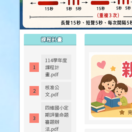
:::
:::
課程計畫
114學年度
課程計
畫.pdf
核准公
文.pdf
四維國小定
期評量命題
審題辦
法.pdf