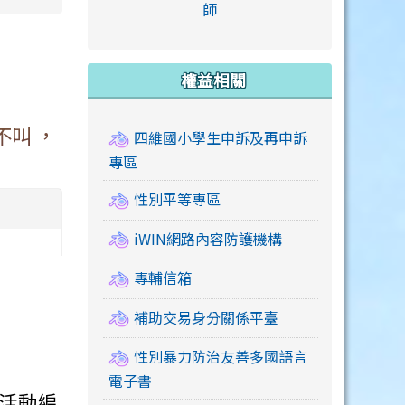
link to https://accounts
師
e.edu.tw/ \
link to https://drive.google.com/drive/u/2
link to https://sites.google.com/a/mail.swps.t
link to https://accounts.
link to https://mail.google.
link to https://tycg.cloudh
link to https://www.icrt.com
link to https://sites.goog
link to https://sites.google.
link to https://sites.google.
link to https://elearning.c
link to http://moral.jjes.tyc.
link to https://elearning.c
link to https://drive.googl
權益相關
不叫 ，
四維國小學生申訴及再申訴
專區
性別平等專區
iWIN網路內容防護機構
專輔信箱
補助交易身分關係平臺
。
性別暴力防治友善多國語言
電子書
，活動編