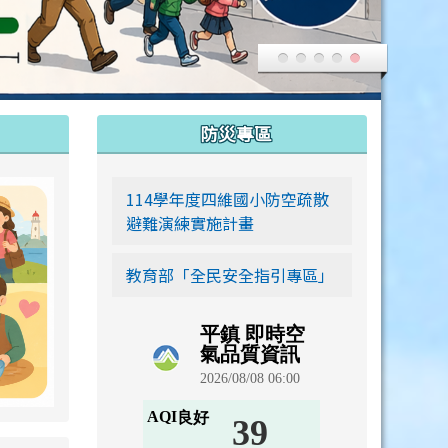
:::
防災專區
link to https://siwei-family.work-bionic.workers.dev
114學年度四維國小防空疏散
避難演練實施計畫
教育部「全民安全指引專區」