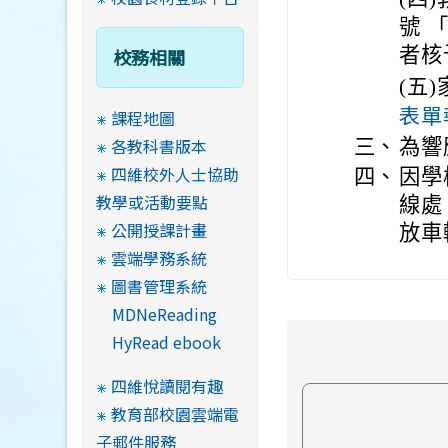
號 「
者核
校務相關
(五
表單
課程地圖
各教科書版本
三、
為響
四維校外人士協助
四、
因學
教學或活動要點
線處
公開授課計畫
放車
雲端學務系統
圖書管理系統
MDNeReading
HyRead ebook
四維悅讀閱有趣
教育部校園雲端電
子郵件服務