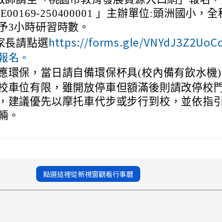
E00169-250400001 」主辦單位:頭洲國小，
予3小時研習時數。
https://forms.gle/VNYdJ3Z2UoC
)家長請點選
報名。
應環保，當日請自備環保杯具(校內備有飲水機)
校車位有限，雖開放停車但額滿後則請改停校
，建議優先以摩托車代步或步行到校，並依指
輛。
點選這裡從新視窗觀看行事曆