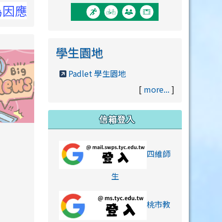
洽NCC官網
學生園地
Padlet 學生園地
[
more...
]
信箱登入
orts/xiaohongshu.html
四維師
link to https://accounts
生
桃市教
hu.html
orts/xiaohongshu.html