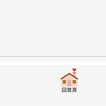
w.swps.tyc.edu.tw/XOOPS \
link to http
w.swps.tyc.edu.tw/XOOPS \
w.swps.tyc.edu.tw/XOOPS \