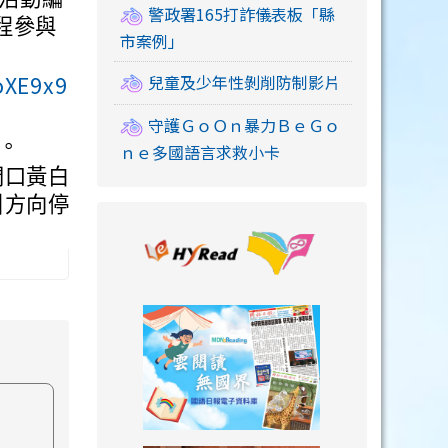
警政署165打詐儀表板「縣
全程參與
市案例」
oXE9x9
兒童及少年性剝削防制影片
守護ＧｏＯｎ暴力ＢｅＧｏ
。
ｎｅ多國語言求救小卡
門口黃白
引方向停
link to https://
link to https://