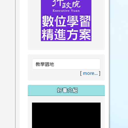
link to https://drive.goog
link to https://premium.lea
[
more...
]
好書介紹