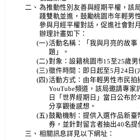
二、
為推動性別友善與經期平權，該
踐雙軌並進，鼓勵桃園市年輕男
參與月經平權對話，促進社會對
辦理計畫如下：
(一)
活動名稱：「我與月亮的故事
題」。
(二)
對象：設籍桃園市15至25歲
(三)
徵件時間：即日起至5月24日(
(四)
活動方式：由年輕男性市民拍
YouTube頻道，該局邀請專家
日「世界經期日」當日公布於
分享觀後感想。
(五)
鼓勵機制：提供入選作品新臺幣(
券，並針對留言者抽出40名提
三、
相關訊息詳見以下網址：