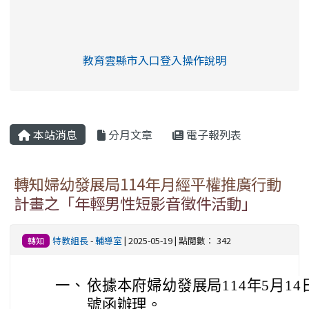
link to https://eliteracy.edu.tw/Shorts/xia
教育雲縣市入口登入操作說明
link to https://eliteracy.edu
rul4m4link to https://isafeev
本站消息
分月文章
電子報列表
轉知婦幼發展局114年月經平權推廣行動
計畫之「年輕男性短影音徵件活動」
特教組長
-
輔導室
| 2025-05-19 | 點閱數： 342
轉知
一、
依據本府婦幼發展局114年5月14日
號函辦理。