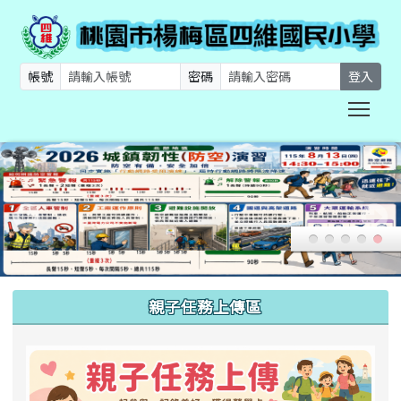
帳號
密碼
登入
Togg
:::
親子任務上傳區
link