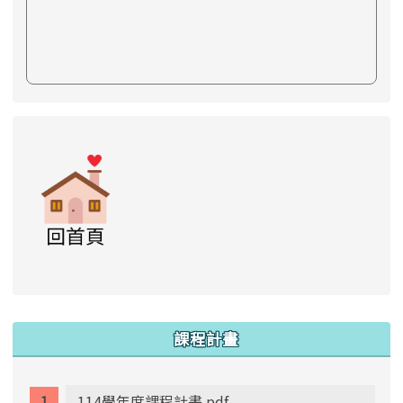
link to https://www.swps.tyc.edu.tw/XOOPS \
link to https://www.swps.tyc.edu.tw/XOO
link to https://www.swps.tyc.edu.tw/XOOPS \
link to https://www.swps.tyc.edu.tw/XOOPS \
lin
:::
課程計畫
114學年度課程計畫.pdf