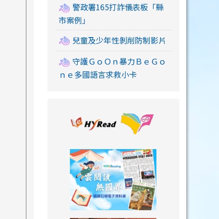
警政署165打詐儀表板「縣
市案例」
兒童及少年性剝削防制影片
守護ＧｏＯｎ暴力ＢｅＧｏ
ｎｅ多國語言求救小卡
link to https://
link to https://