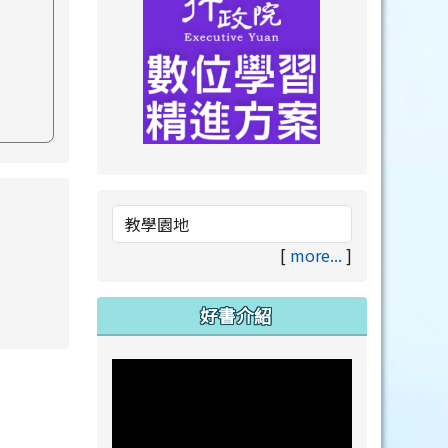
link to https://drive.goog
link to https://premium.lea
s://www.swps.tyc.edu.tw/XOOPS \
[
more...
]
好書介紹
link to https://www.swps.tyc.edu.tw/XOOPS \