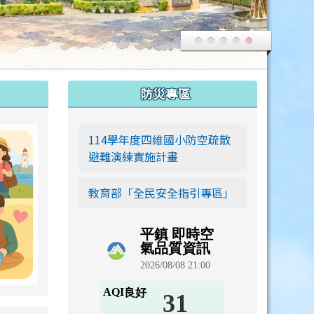
:::
防災專區
link to https://siwei-family.work-bionic.workers.dev
114學年度四維國小防空疏散
避難演練實施計畫
教育部「全民安全指引專區」