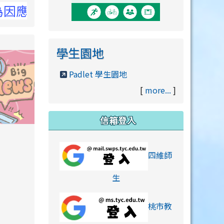
，詳洽NCC官網
學生園地
Padlet 學生園地
[
more...
]
信箱登入
orts/xiaohongshu.html
四維師
link to https://accounts
生
桃市教
hu.html
orts/xiaohongshu.html