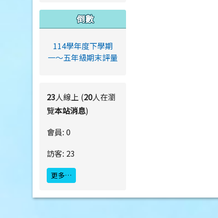
倒數
114學年度下學期
一～五年級期末評量
23
人線上 (
20
人在瀏
覽
本站消息
)
會員: 0
訪客: 23
更多…