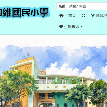
帳號
回首頁
網站地
生親專區
:::