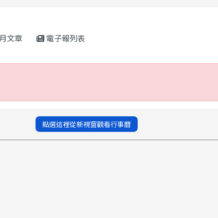
rul4m4link to https://isafeevent.mo
月文章
電子報列表
點選這裡從新視窗觀看行事曆