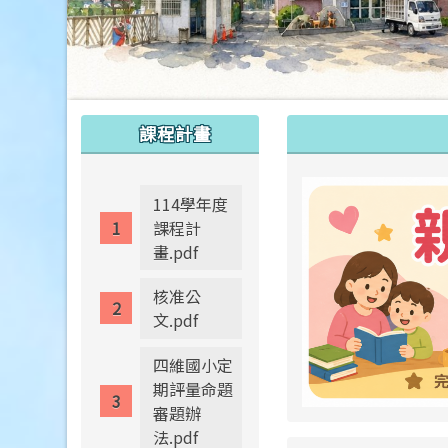
:::
:::
課程計畫
114學年度
課程計
畫.pdf
核准公
文.pdf
四維國小定
期評量命題
審題辦
法.pdf