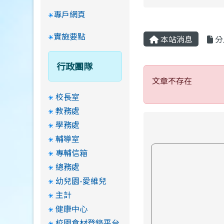
專戶網頁
實施要點
本站消息
分
行政團隊
文章不存在
文章不存在
校長室
教務處
學務處
輔導室
專輔信箱
總務處
幼兒園-愛維兒
主計
健康中心
校園食材登錄平台