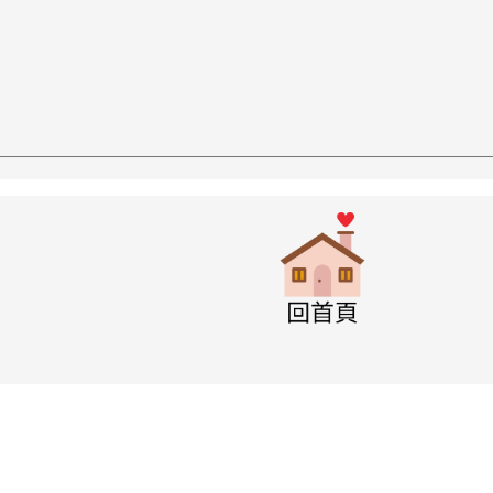
w.swps.tyc.edu.tw/XOOPS \
link to http
w.swps.tyc.edu.tw/XOOPS \
w.swps.tyc.edu.tw/XOOPS \