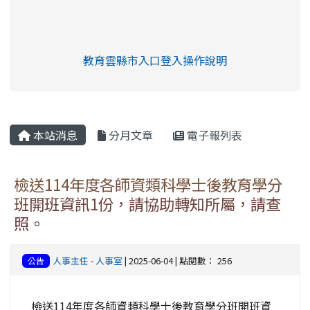
link to https://eliteracy.edu.tw/Shorts/xia
教育雲縣市入口登入操作說明
link to https://eliteracy.edu
rul4m4link to https://isafeev
本站消息
分月文章
電子報列表
檢送114年度各師資類科學士後教育學分
班開班資訊1份，請協助轉知所屬，請查
照。
人事主任
-
人事室
| 2025-06-04 | 點閱數： 256
公告
檢送114年度各師資類科學士後教育學分班開班資