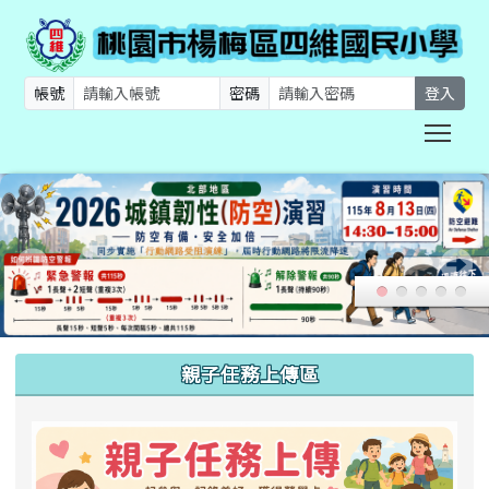
帳號
密碼
登入
Togg
:::
親子任務上傳區
link