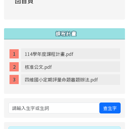
link to https://www.swps.tyc.edu.tw/XOOPS \
link to https://www.swps.tyc.edu.tw/XOOPS \
lin
:::
課程計畫
114學年度課程計畫.pdf
核准公文.pdf
四維國小定期評量命題審題辦法.pdf
查生字