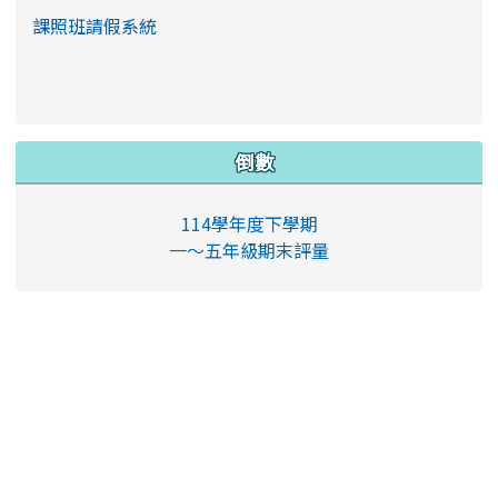
課照班請假系統
倒數
114學年度下學期
一～五年級期末評量
16
人線上 (
14
人在瀏覽
本站消息
)
會員: 0
訪客: 16
更多…