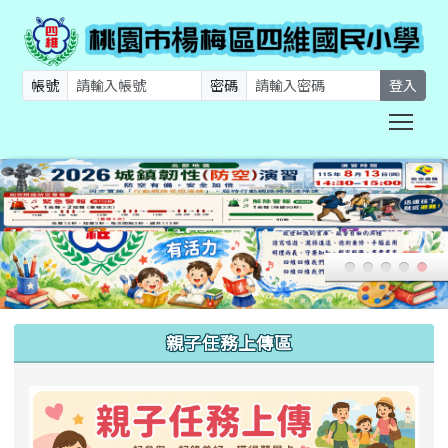
帳號
密碼
登入
Togg
:::
親子任務上傳區
link