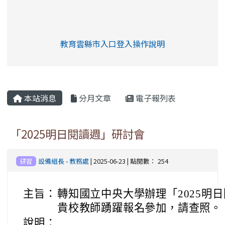
link to https://eliteracy.edu.tw/Shorts/xia
教育雲縣市入口登入操作說明
link to https://eliteracy.edu
rul4m4link to https://isafeev
本站消息
分月文章
電子報列表
「2025明日閱讀週」研討會
設備組長
-
教務處
| 2025-06-23 | 點閱數： 254
研習
主旨：
轉知國立中央大學辦理「2025明
貴校教師踴躍報名參加，請查照。
說明：