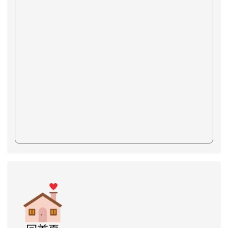
link to https://www.swps.tyc.edu.tw/XOOPS \
link to https://www.swps.tyc.edu.tw/XOO