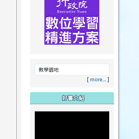
link to https://drive.goog
link to https://premium.lea
[
more...
]
好書介紹