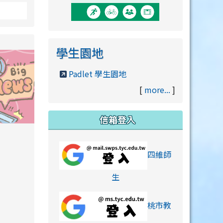
學生園地
Padlet 學生園地
[
more...
]
信箱登入
orts/xiaohongshu.html
四維師
link to https://accounts
生
桃市教
hu.html
orts/xiaohongshu.html