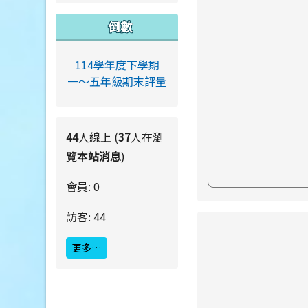
倒數
114學年度下學期
一～五年級期末評量
44
人線上 (
37
人在瀏
覽
本站消息
)
會員: 0
訪客: 44
link to https://ww
更多…