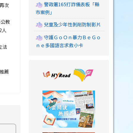
警政署165打詐儀表板「縣
再次
市案例」
任公教
兒童及少年性剝削防制影片
2人
守護ＧｏＯｎ暴力ＢｅＧｏ
ｎｅ多國語言求救小卡
立法
link to https://
推薦
link to https://