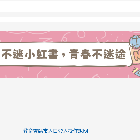
link to https://eliteracy.edu.tw/Sh
link to https://eliteracy.edu.tw/Shorts/xiaohongs
教育雲縣市入口登入操作說明
link to https://eliteracy.edu.tw/Sh