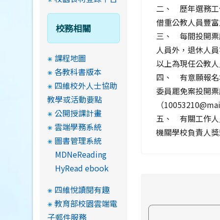
二、 歷年選務工
借重公教人員豐富
校務相關
三、 每間投開票
人員外，退休人員
課程地圖
以上為現任公教人
各教科書版本
四、 有意願報名本
四維校外人士協助
委員罷免案投開票
教學或活動要點
（10053210@ma
公開授課計畫
五、 有關工作人
雲端學務系統
機關學校負責人獎
圖書管理系統
MDNeReading
HyRead ebook
四維悅讀閱有趣
教育部校園雲端電
子郵件服務