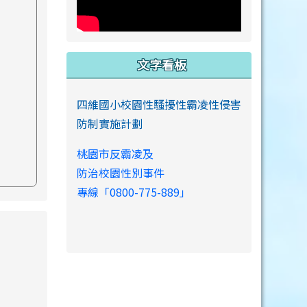
文字看板
四維國小校園性騷擾性霸凌性侵害
防制實施計劃
桃園市反霸凌及
防治校園性別事件
專線「0800-775-889」
s://www.swps.tyc.edu.tw/XOOPS \