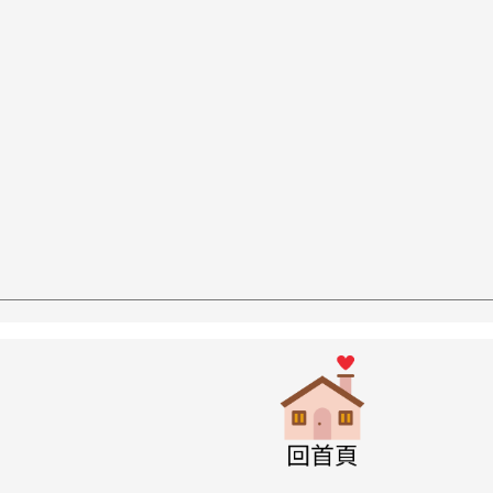
w.swps.tyc.edu.tw/XOOPS \
link to http