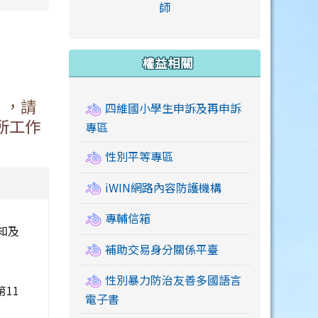
link to https://accounts
師
e.edu.tw/ \
link to https://drive.google.com/drive/u/2
link to https://sites.google.com/a/mail.swps.t
link to https://accounts.
link to https://mail.google.
link to https://tycg.cloudh
link to https://www.icrt.com
link to https://sites.goog
link to https://sites.google.
link to https://sites.google.
link to https://elearning.c
link to http://moral.jjes.tyc.
link to https://elearning.c
link to https://drive.googl
權益相關
」，請
四維國小學生申訴及再申訴
所工作
專區
性別平等專區
iWIN網路內容防護機構
專輔信箱
知及
補助交易身分關係平臺
性別暴力防治友善多國語言
第11
電子書