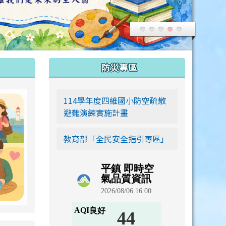
:::
防災專區
link to https://siwei-family.work-bionic.workers.dev
114學年度四維國小防空疏散
避難演練實施計畫
教育部「全民安全指引專區」