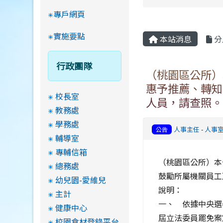
專戶網頁
實施要點
本站消息
分
行政團隊
（桃園區公所）
惠予推薦、轉知
校長室
人員，請查照。
教務處
學務處
人事主任
-
人事
公告
輔導室
專輔信箱
（桃園區公所）本
總務處
鼓勵所屬機關員工
幼兒園-愛維兒
說明：
主計
一、 依據中央選舉委
健康中心
屆立法委員罷免案
校園食材登錄平台