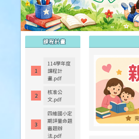
:::
:::
課程計畫
114學年度
課程計
畫.pdf
核准公
文.pdf
四維國小定
期評量命題
審題辦
法.pdf