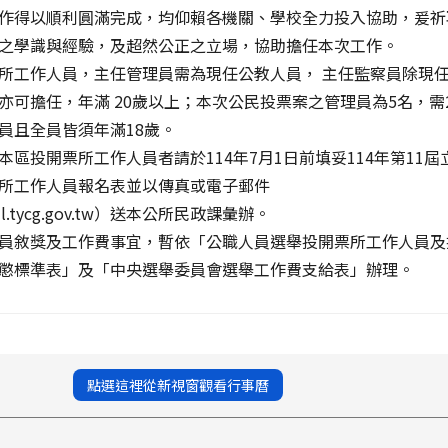
作得以順利圓滿完成，均仰賴各機關、學校全力投入協助，爰祈
之學識與經驗，及超然公正之立場，協助擔任本次工作。
所工作人員，主任管理員需為現任公教人員， 主任監察員除現
亦可擔任，年滿 20歲以上；本次公民投票案之管理員為5名，需
員且全員皆須年滿18歲。
區投開票所工作人員者請於114年7月1日前填妥114年第11屆
所工作人員報名表並以傳真或電子郵件
il.tycg.gov.tw）送本公所民政課彙辦。
員敘獎及工作費事宜，暫依「公職人員選舉投開票所工作人員及
懲標準表」及「中央選舉委員會選舉工作費支給表」辦理。
點選這裡從新視窗觀看行事曆