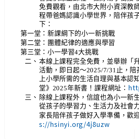
免費觀看，由北市大附小資深教師
程帶爸媽認識小學世界，陪伴孩
下：
第一堂：新課綱下的小一新挑戰
第二堂：團體紀律的適應與學習
第三堂：小一學習4大挑戰
二、
本線上課程完全免費，並舉辦「升
活動，即日起～2025/7/31止
上小學所需的生活自理與基本認
htt
堂》2025年新書！課程網址：
三、
除線上課程外，信誼也為小一新
從孩子的學習力、生活力及社會
家長陪伴孩子做好入學準備，歡
s://hsinyi.org/4j8uzw