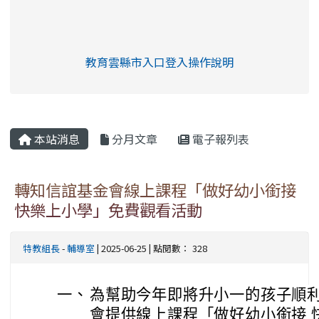
link to https://eliteracy.edu.tw/Shorts/xia
教育雲縣市入口登入操作說明
link to https://eliteracy.edu
rul4m4link to https://isafeev
本站消息
分月文章
電子報列表
轉知信誼基金會線上課程「做好幼小銜接
快樂上小學」免費觀看活動
特教組長
-
輔導室
| 2025-06-25 | 點閱數： 328
一、
為幫助今年即將升小一的孩子順
會提供線上課程「做好幼小銜接 