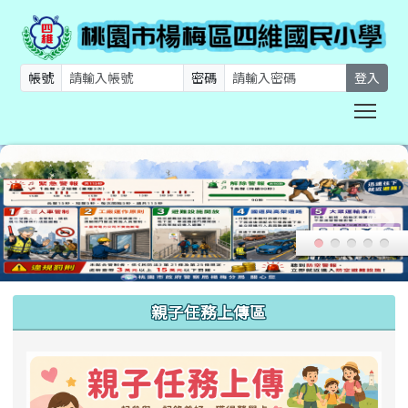
帳號
密碼
登入
Togg
:::
親子任務上傳區
link