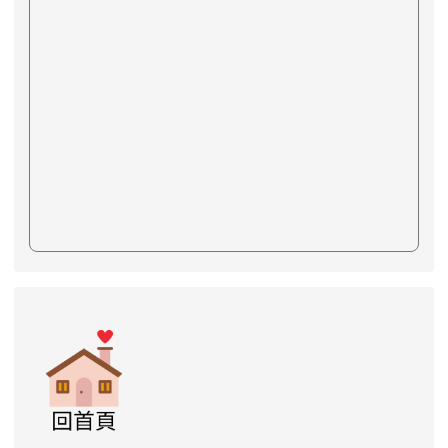
link to https://www.swps.tyc.edu.tw/XOOPS \
link to https://www.swps.tyc.edu.tw/XOO