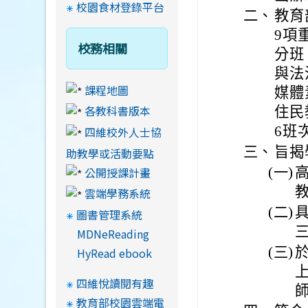
校園食材登錄平台
二、
教育
9項
校務相關
分班
與法
課程地圖
媒體
各教科書版本
住民
6班
四維校外人士協
三、
旨揭
助教學或活動要點
公開授課計畫
(一)
雲端學務系統
(二)
圖書管理系統
MDNeReading
(三)
HyRead ebook
四維悅讀閱有趣
教育部校園雲端電