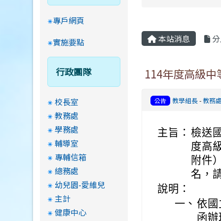
專戶網頁
本站消息
分
實施要點
行政團隊
114年度高級
校長室
教學組長
-
教務
公告
教務處
學務處
主旨：
檢送
輔導室
度高
專輔信箱
附件
總務處
名，
幼兒園-愛維兒
說明：
主計
一、
依國
健康中心
函辦