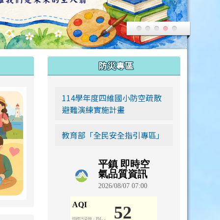
:::
防災專區
link to https://siwei-family.work-bionic.workers.dev
114學年度四維國小防空疏散
避難演練實施計畫
教育部「全民安全指引專區」