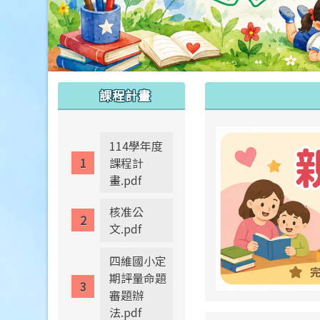
:::
:::
課程計畫
114學年度
課程計
畫.pdf
核准公
文.pdf
四維國小定
期評量命題
審題辦
法.pdf