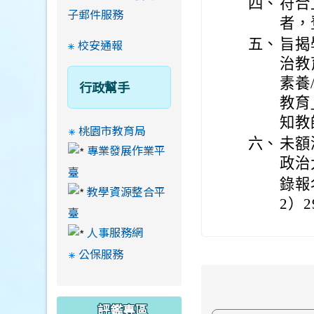
四、
符合
子郵件服務
者，
五、
旨揭
校安通報
治教
素養
行政幫手
教育
知教
桃園市教育局
六、
未額
專業發展作業平
政治
臺
錄報
教學資源整合平
2）2
臺
人事服務網
公保服務
評鑑專區