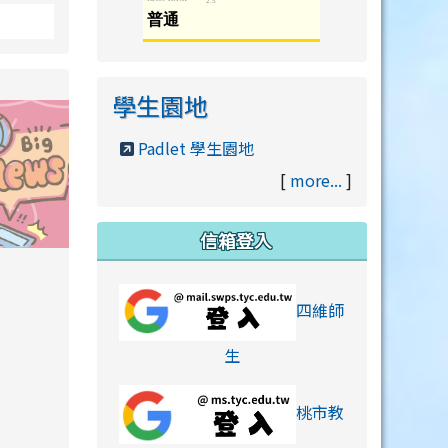
學生園地
Padlet 學生園地
[
more...
]
信箱登入
orts/xiaohongshu.html
四維師
link to https://accounts
生
桃市教
hu.html
orts/xiaohongshu.html