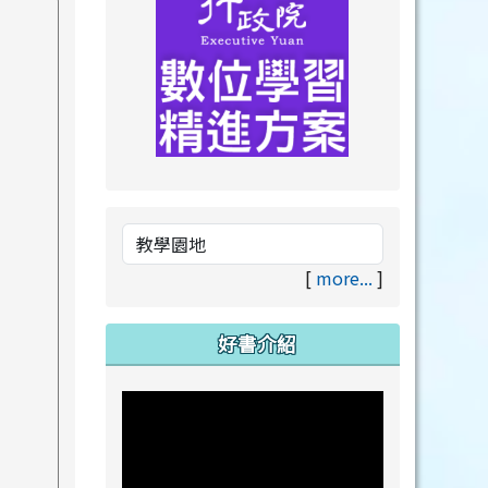
link to https://drive.goog
link to https://premium.lea
[
more...
]
好書介紹