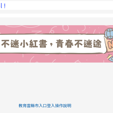
link to https://eliteracy.edu.tw/Sh
link to https://eliteracy.edu.tw/Shorts/xiaohongs
教育雲縣市入口登入操作說明
link to https://eliteracy.edu.tw/Sh