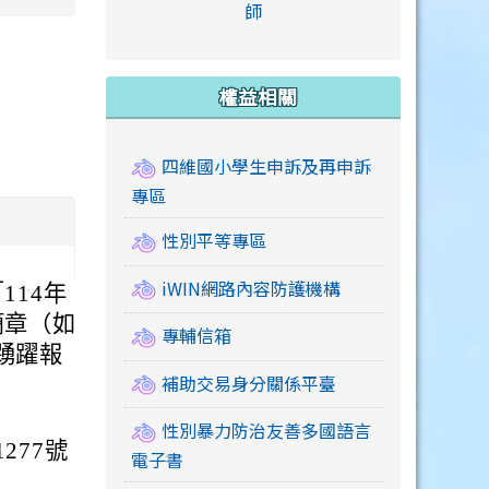
link to https://accounts
師
e.edu.tw/ \
link to https://drive.google.com/drive/u/2
link to https://sites.google.com/a/mail.swps.t
link to https://accounts.
link to https://mail.google.
link to https://tycg.cloudh
link to https://www.icrt.com
link to https://sites.goog
link to https://sites.google.
link to https://sites.google.
link to https://elearning.c
link to http://moral.jjes.tyc.
link to https://elearning.c
link to https://drive.googl
權益相關
四維國小學生申訴及再申訴
專區
性別平等專區
iWIN網路內容防護機構
114年
簡章（如
專輔信箱
踴躍報
補助交易身分關係平臺
性別暴力防治友善多國語言
277號
電子書