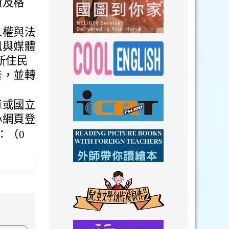
績及格
link to https://n
人權與法
訊與媒體
link to https://
新住民
告，並轉
link to https://nclibtv.ncl.
link to https:/
章或國立
心網頁登
：（0
link to http://www.icrt.com.tw/index.ph
link to https:/
link to https://www.youtube.com/wat
link to https:/
link to https://drive.goog
link to https://