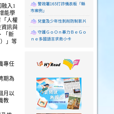
警政署165打詐儀表板「縣
融入1
市案例」
增能學
有「人權
兒童及少年性剝削防制影片
技資訊與
守護ＧｏＯｎ暴力ＢｅＧｏ
、「新
ｎｅ多國語言求救小卡
L）」等
link to https://
職專任
聘期為
link to https://
個月以
職教