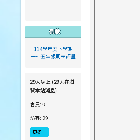
倒數
114學年度下學期
一～五年級期末評量
29
人線上 (
29
人在瀏
覽
本站消息
)
會員: 0
訪客: 29
更多…