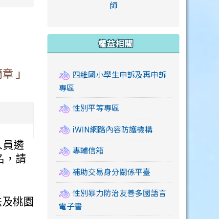
link to https://accounts
師
e.edu.tw/ \
link to https://drive.google.com/drive/u/2
link to https://sites.google.com/a/mail.swps.t
link to https://accounts.
link to https://mail.google.
link to https://tycg.cloudh
link to https://www.icrt.com
link to https://sites.goog
link to https://sites.google.
link to https://sites.google.
link to https://elearning.c
link to http://moral.jjes.tyc.
link to https://elearning.c
link to https://drive.googl
權益相關
章 」
四維國小學生申訴及再申訴
專區
性別平等專區
iWIN網路內容防護機構
人員遴
專輔信箱
名，請
補助交易身分關係平臺
性別暴力防治友善多國語言
法及桃園
電子書