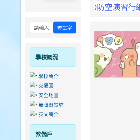
 Elementary School !
13日14:30至15:00防空演習行網降速
查生字
學校概況
學校簡介
交通圖
安全地圖
無障礙設施
英文簡介
教儲戶