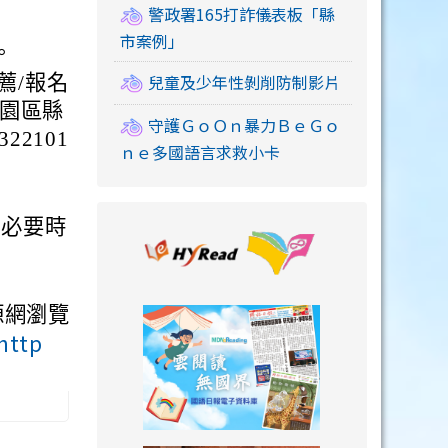
警政署165打詐儀表板「縣
市案例」
。
兒童及少年性剝削防制影片
薦/報名
桃園區縣
守護ＧｏＯｎ暴力ＢｅＧｏ
22101
ｎｅ多國語言求救小卡
；必要時
link to https://
源網瀏覽
link to https://
http