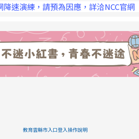
演練，請預為因應，詳洽NCC官網
link to https://eliteracy.edu.tw/Sh
link to https://eliteracy.edu.tw/Shorts/xiaohongs
教育雲縣市入口登入操作說明
link to https://eliteracy.edu.tw/Sh