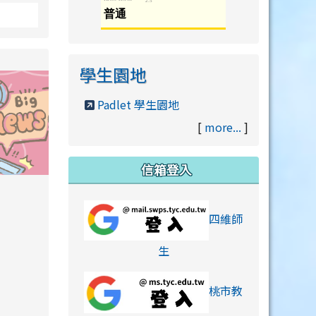
學生園地
Padlet 學生園地
[
more...
]
信箱登入
orts/xiaohongshu.html
四維師
link to https://accounts
生
桃市教
hu.html
orts/xiaohongshu.html