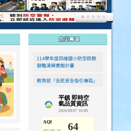
:::
防災專區
link to https://siwei-family.work-bionic.workers.dev
114學年度四維國小防空疏散
避難演練實施計畫
教育部「全民安全指引專區」