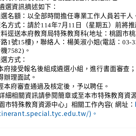
遴選資訊摘述如下：
遴選名額：以全部時間擔任專業工作人員若干人
報名方式：請於114年7月11日（星期五）前將推
資料逕送本府教育局特殊教育科(地址：桃園市
路1號15樓)，聯絡人：楊美淑小姐(電話：03-33
機7582)。
遴選方式：
本府接受報名後組成遴選小組，進行書面審查
得辦理面試。
經本府審查通過及核定後，予以聘任。
詳細相關資訊請參閱簡章或至本市特殊教育資
園市特殊教育資源中心」相關工作內容( 網址：
itinerant.special.tyc.edu.tw/)。