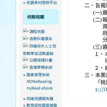
校園食材登錄平台
二、
旨揭
(一)
校務相關
(二)
課程地圖
府
各教科書版本
分
四維校外人士協
(三)
助教學或活動要點
１、
公開授課計畫
雲端學務系統
２、
圖書管理系統
三、
本案
MDNeReading
「桃
HyRead ebook
s://
四維悅讀閱有趣
教育部校園雲端電