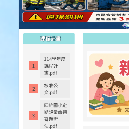
:::
:::
課程計畫
114學年度
課程計
畫.pdf
核准公
文.pdf
四維國小定
期評量命題
審題辦
法.pdf