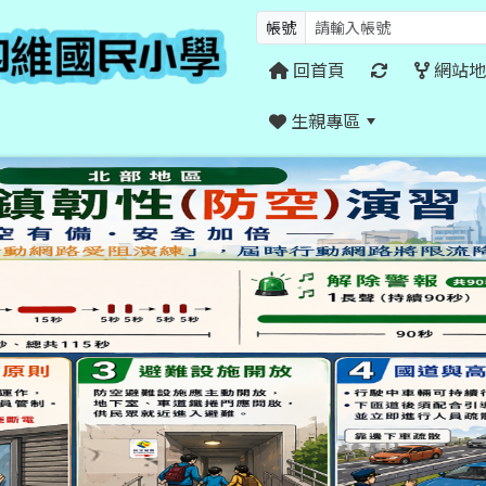
帳號
回首頁
網站地
生親專區
:::