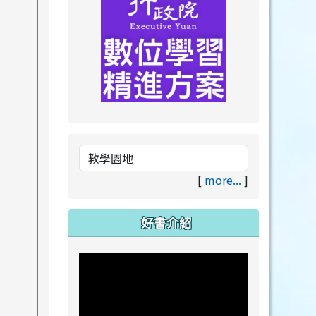
link to https://drive.goog
link to https://premium.lea
[
more...
]
好書介紹