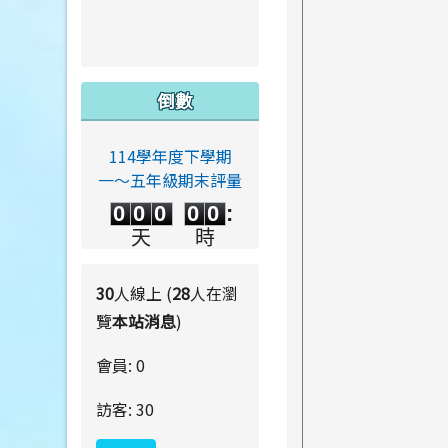
倒數
114學年度下學期
一～五年級期末評量
0
0
0
0
0
0
0
0
0
0
:
0
0
0
0
天
時
0
0
:
0
0
分
秒
30
人線上 (
28
人在瀏
覽
本站消息
)
會員: 0
訪客: 30