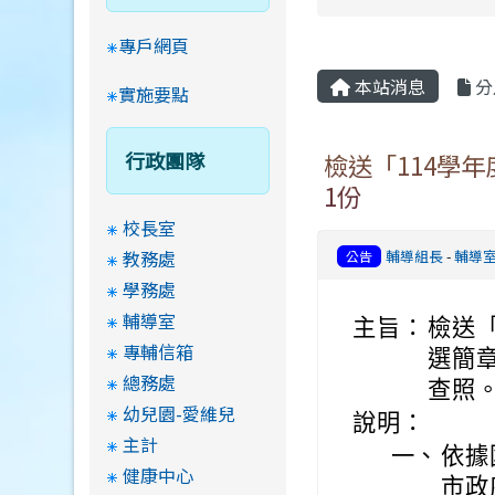
專戶網頁
本站消息
分
實施要點
行政團隊
檢送「114學
1份
校長室
教務處
輔導組長
-
輔導
公告
學務處
輔導室
主旨：
檢送
專輔信箱
選簡
總務處
查照
幼兒園-愛維兒
說明：
主計
一、
依據
健康中心
市政