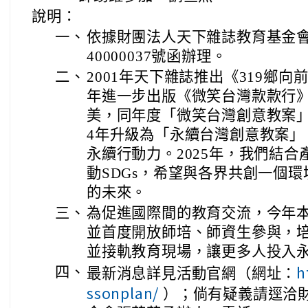
說明：
一、
依據財團法人天下雜誌教育基金會1
40000037號函辦理。
二、
2001年天下雜誌推出《319鄉向
年進一步出版《微笑台灣款款行
美，同年度「微笑台灣創意教案」
4年升級為「永續台灣創意教案」
永續行動力。2025年，我們結合
動SDGs，希望與各界共創一個
的未來。
三、
為促進國際間的教育交流，今年
並首度開放師培、師資生參與，
並接軌教育現場，讓更多人投入
h
四、
最新消息詳見活動官網（網址：
ssonplan/
）；倘有疑義請逕洽