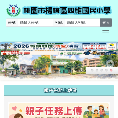
帳號
密碼
登入
Togg
:::
親子任務上傳區
link