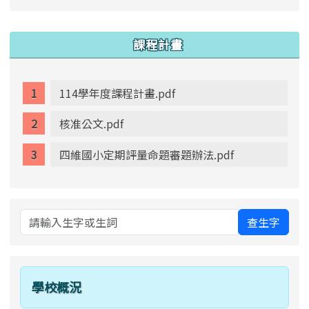
link to https://www.swps.tyc.edu.tw/XOOPS \
lin
:::
課程計畫
114學年度課程計畫.pdf
核准公文.pdf
四維國小定期評量命題審題辦法.pdf
查生字
學校概況