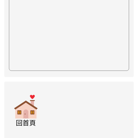
link to https://www.swps.tyc.edu.tw/XOOPS \
link to https://www.swps.tyc.edu.tw/XOO
link to https://www.swps.tyc.edu.tw/XOOPS \