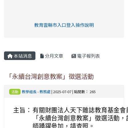
link to https://eliteracy.edu.tw/Shorts/xia
教育雲縣市入口登入操作說明
link to https://eliteracy.edu
rul4m4link to https://isafeev
本站消息
分月文章
電子報列表
「永續台灣創意教案」徵選活動
教學組長
-
教務處
| 2025-07-07 | 點閱數： 265
活動
主旨：
有關財團法人天下雜誌教育基金會與
「永續台灣創意教案」徵選活動，
師踴躍參加，請查照。