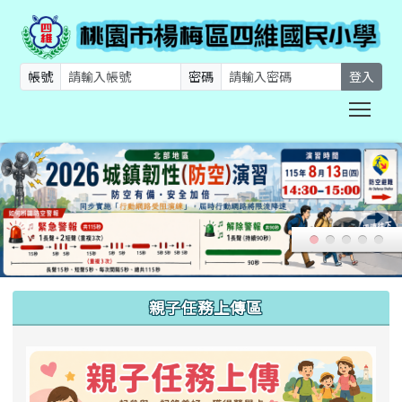
帳號
密碼
登入
Togg
:::
親子任務上傳區
link