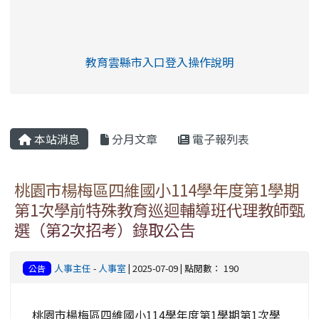
link to https://eliteracy.edu.tw/Shorts/xia
教育雲縣市入口登入操作說明
link to https://eliteracy.edu
rul4m4link to https://isafeev
本站消息
分月文章
電子報列表
桃園市楊梅區四維國小114學年度第1學期
第1次學前特殊教育巡迴輔導班代理教師甄
選（第2次招考）錄取公告
人事主任
-
人事室
| 2025-07-09 | 點閱數： 190
公告
桃園市楊梅區四維國小114學年度第1學期第1次學