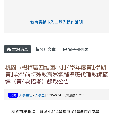
link to https://eliteracy.edu.tw/Shorts/xia
教育雲縣市入口登入操作說明
link to https://eliteracy.edu
rul4m4link to https://isafeev
本站消息
分月文章
電子報列表
桃園市楊梅區四維國小114學年度第1學期
第1次學前特殊教育巡迴輔導班代理教師甄
選（第4次招考）錄取公告
人事主任
-
人事室
| 2025-07-11 | 點閱數： 228
公告
桃園市楊梅區四維國小114學年度第1學期第1次學