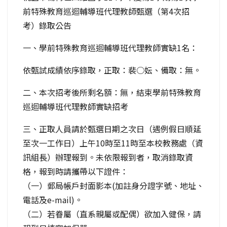
前特殊教育巡迴輔導班代理教師甄選（第4次招
考）錄取公告
一、學前特殊教育巡迴輔導班代理教師實缺1名：
依甄試成績依序錄取，正取：裴○妘、備取：無。
二、本次招考後所剩名額：無，結束學前特殊教育
巡迴輔導班代理教師實缺招考
三、正取人員請於甄選日期之次日（遇例假日順延
至次一工作日）上午10時至11時至本校教務處（資
訊組長）辦理報到。未依限報到者，取消錄取資
格，報到時請攜帶以下證件：
（一）郵局帳戶封面影本(加註身分證字號、地址、
電話及e-mail)。
（二）若眷屬（直系親屬或配偶）欲加入健保，請