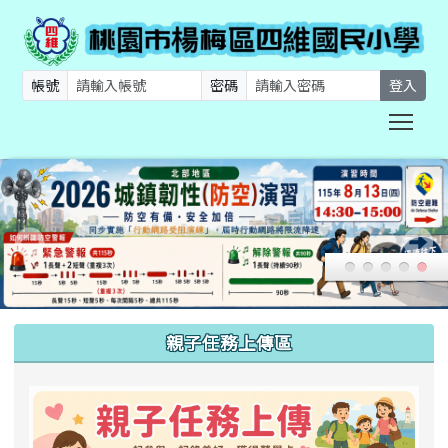
帳號
密碼
登入
Togg
:::
親子任務上傳區
link