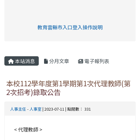
link to https://eliteracy.edu.tw/Shorts/xia
教育雲縣市入口登入操作說明
link to https://eliteracy.edu
rul4m4link to https://isafeev
本站消息
分月文章
電子報列表
本校112學年度第1學期第1次代理教師(第
2次招考)錄取公告
人事主任
-
人事室
| 2023-07-11 | 點閱數： 331
< 代理教師 >