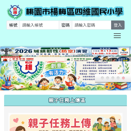
帳號
密碼
登入
Togg
:::
親子任務上傳區
link