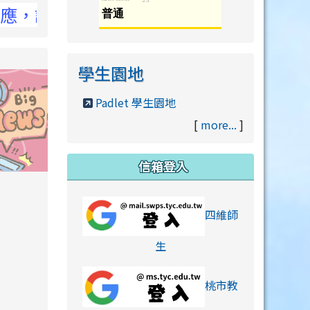
詳洽NCC官網
學生園地
Padlet 學生園地
[
more...
]
信箱登入
orts/xiaohongshu.html
四維師
link to https://accounts
生
桃市教
hu.html
orts/xiaohongshu.html