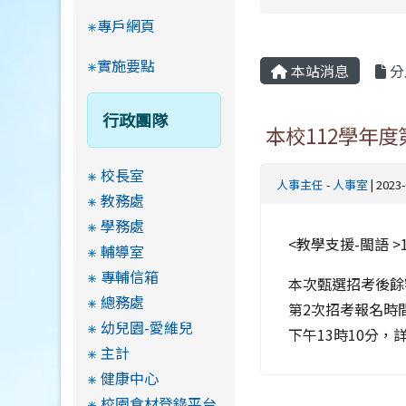
專戶網頁
實施要點
本站消息
分
行政團隊
本校112學年度
校長室
人事主任
-
人事室
| 2023
教務處
學務處
<教學支援-閩語 
輔導室
專輔信箱
本次甄選招考後餘
總務處
第2次招考報名時間
幼兒園-愛維兒
下午13時10分
主計
健康中心
校園食材登錄平台