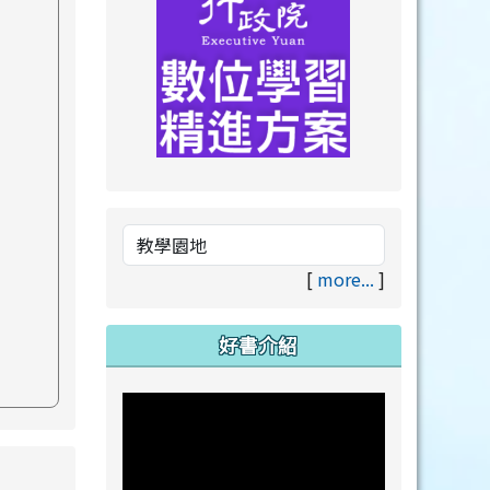
link to https://drive.goog
link to https://premium.lea
[
more...
]
好書介紹
s://www.swps.tyc.edu.tw/XOOPS \