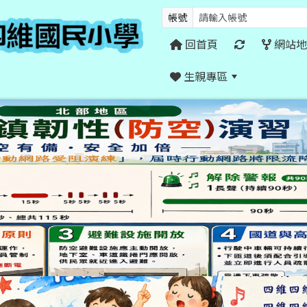
帳號
回首頁
網站地
生親專區
:::