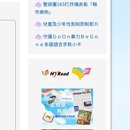
警政署165打詐儀表板「縣
市案例」
兒童及少年性剝削防制影片
守護ＧｏＯｎ暴力ＢｅＧｏ
ｎｅ多國語言求救小卡
link to https://
link to https://