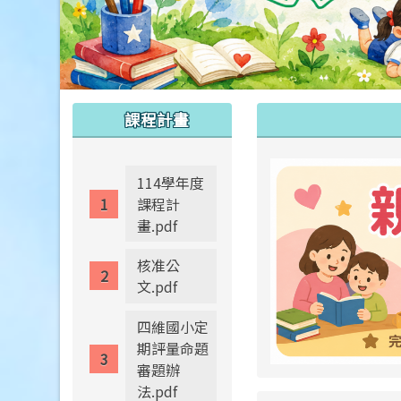
:::
:::
課程計畫
114學年度
課程計
畫.pdf
核准公
文.pdf
四維國小定
期評量命題
審題辦
法.pdf