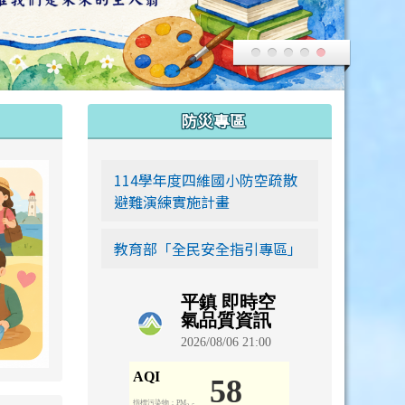
:::
防災專區
link to https://siwei-family.work-bionic.workers.dev
114學年度四維國小防空疏散
避難演練實施計畫
教育部「全民安全指引專區」