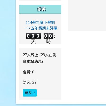
倒數
114學年度下學期
link to https://ww
一～五年級期末評量
0
0
0
0
0
link to https://ww
0
0
0
0
0
:
0
0
0
0
天
時
0
0
:
0
0
分
秒
27
人線上 (
23
人在瀏
覽
本站消息
)
會員: 0
訪客: 27
更多…