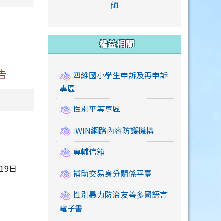
link to https://accounts
師
e.edu.tw/ \
link to https://drive.google.com/drive/u/2
link to https://sites.google.com/a/mail.swps.t
link to https://accounts.
link to https://mail.google.
link to https://tycg.cloudh
link to https://www.icrt.com
link to https://sites.goog
link to https://sites.google.
link to https://sites.google.
link to https://elearning.c
link to http://moral.jjes.tyc.
link to https://elearning.c
link to https://drive.googl
權益相關
告
四維國小學生申訴及再申訴
專區
性別平等專區
iWIN網路內容防護機構
專輔信箱
19日
補助交易身分關係平臺
性別暴力防治友善多國語言
電子書