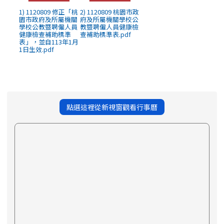
1) 1120809 修正「桃
2) 1120809 桃園市政
園市政府及所屬機關
府及所屬機關學校公
學校公教暨聘僱人員
教暨聘僱人員健康檢
健康檢查補助標準
查補助標準表.pdf
表」，並自113年1月
1日生效.pdf
點選這裡從新視窗觀看行事曆