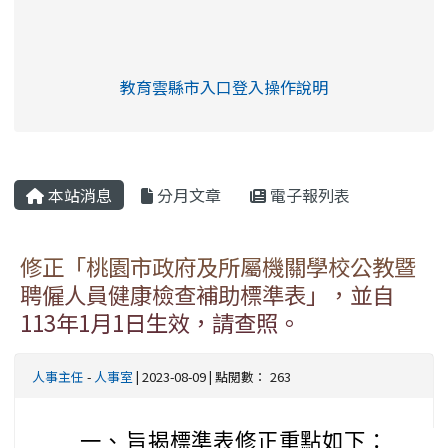
link to https://eliteracy.edu.tw/Shorts/xia
教育雲縣市入口登入操作說明
link to https://eliteracy.edu
rul4m4link to https://isafeev
本站消息
分月文章
電子報列表
修正「桃園市政府及所屬機關學校公教暨
聘僱人員健康檢查補助標準表」，並自
113年1月1日生效，請查照。
人事主任
-
人事室
| 2023-08-09 | 點閱數： 263
一、
旨揭標準表修正重點如下：