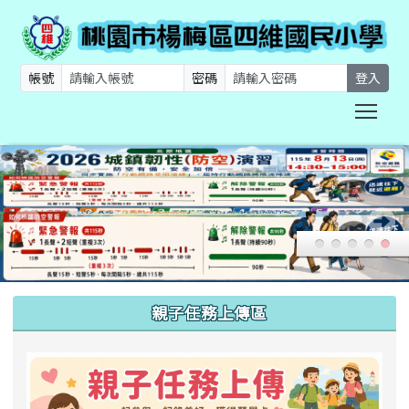
帳號
密碼
登入
Togg
:::
親子任務上傳區
link