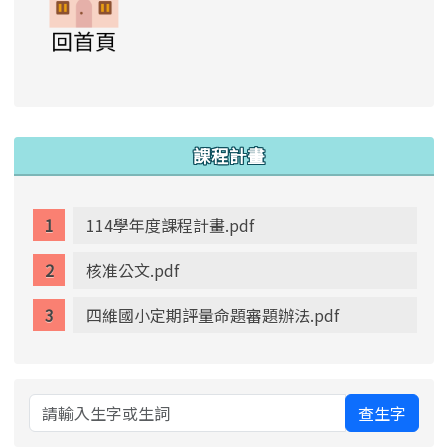
link to https://www.swps.tyc.edu.tw/XOOPS \
link to https://www.swps.tyc.edu.tw/XOOPS \
lin
:::
課程計畫
114學年度課程計畫.pdf
核准公文.pdf
四維國小定期評量命題審題辦法.pdf
查生字