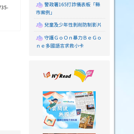
警政署165打詐儀表板「縣
5-
市案例」
兒童及少年性剝削防制影片
守護ＧｏＯｎ暴力ＢｅＧｏ
ｎｅ多國語言求救小卡
link to https://
link to https://