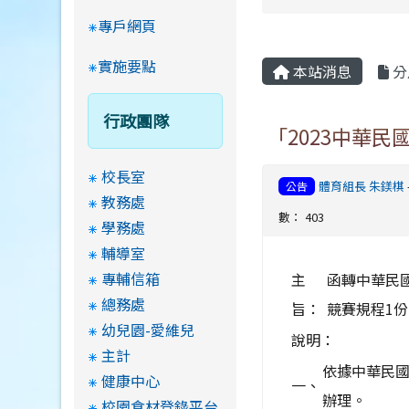
專戶網頁
實施要點
本站消息
分
行政團隊
「2023中華
校長室
體育組長 朱鎂棋
公告
教務處
數： 403
學務處
輔導室
專輔信箱
主
函轉中華民
總務處
旨：
競賽規程1
幼兒園-愛維兒
說明：
主計
依據中華民國少
健康中心
一、
辦理。
校園食材登錄平台