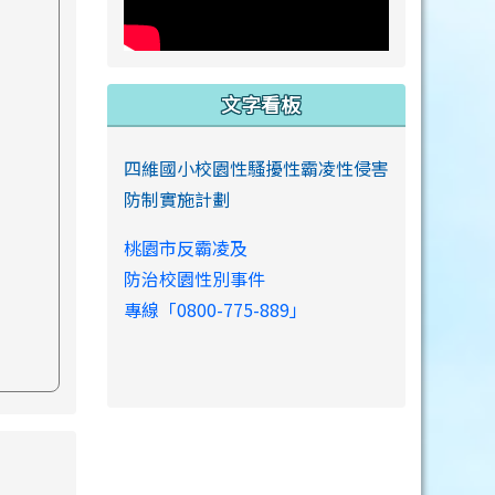
文字看板
四維國小校園性騷擾性霸凌性侵害
防制實施計劃
桃園市反霸凌及
防治校園性別事件
專線「0800-775-889」
s://www.swps.tyc.edu.tw/XOOPS \