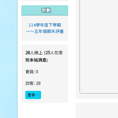
倒數
114學年度下學期
一～五年級期末評量
28
人線上 (
25
人在瀏
覽
本站消息
)
會員: 0
訪客: 28
更多…
link to https://ww