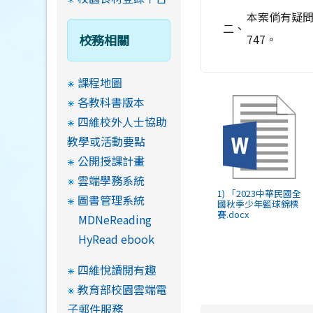
本案倘有疑問
二、
校務相關
747。
課程地圖
各教科書版本
四維校外人士協助
教學或活動要點
公開授課計畫
雲端學務系統
1) 「2023中華民國全
圖書管理系統
國秋季少年籃球錦標
賽.docx
MDNeReading
HyRead ebook
四維悅讀閱有趣
教育部校園雲端電
子郵件服務