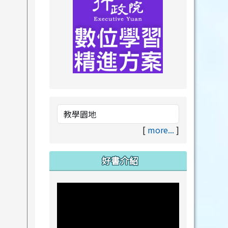
link to https://drive.goog
link to https://premium.lea
[
more...
]
好書介紹