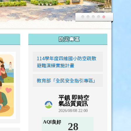
:::
防災專區
link to https://siwei-family.work-bionic.workers.dev
114學年度四維國小防空疏散
避難演練實施計畫
教育部「全民安全指引專區」