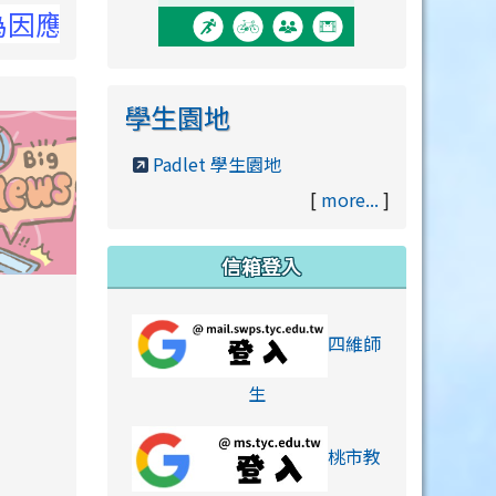
詳洽NCC官網
學生園地
Padlet 學生園地
[
more...
]
信箱登入
orts/xiaohongshu.html
四維師
link to https://accounts
生
桃市教
hu.html
orts/xiaohongshu.html