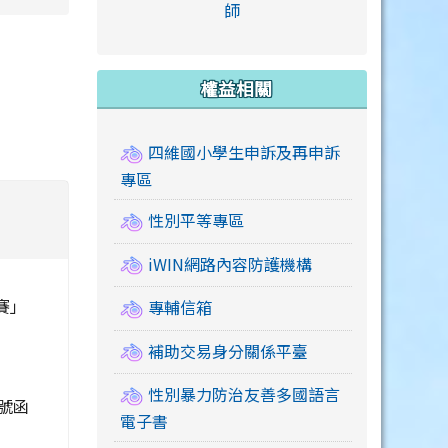
link to https://accounts
師
e.edu.tw/ \
link to https://drive.google.com/drive/u/2
link to https://sites.google.com/a/mail.swps.t
link to https://accounts.
link to https://mail.google.
link to https://tycg.cloudh
link to https://www.icrt.com
link to https://sites.goog
link to https://sites.google.
link to https://sites.google.
link to https://elearning.c
link to http://moral.jjes.tyc.
link to https://elearning.c
link to https://drive.googl
權益相關
四維國小學生申訴及再申訴
專區
性別平等專區
iWIN網路內容防護機構
賽」
專輔信箱
補助交易身分關係平臺
性別暴力防治友善多國語言
2號函
電子書