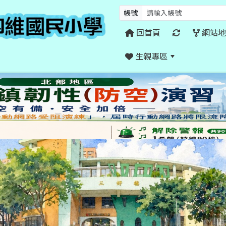
帳號
回首頁
網站地
生親專區
:::