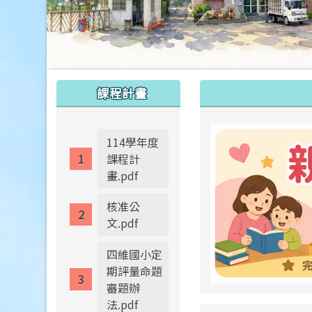
:::
:::
課程計畫
114學年度
課程計
畫.pdf
核准公
文.pdf
四維國小定
期評量命題
審題辦
法.pdf