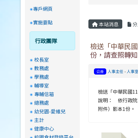
專戶網頁
實施要點
本站消息
分
行政團隊
檢送「中華民國
份，請查照轉知
校長室
教務處
人事主任
-
人事
公告
學務處
輔導室
檢送「中華民國1
專輔信箱
說明： 依行政院1
總務處
附件）影本1份。
幼兒園-愛維兒
主計
健康中心
校園食材登錄平台