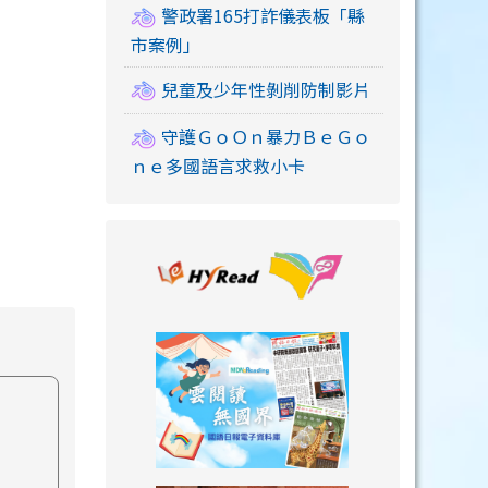
警政署165打詐儀表板「縣
市案例」
兒童及少年性剝削防制影片
守護ＧｏＯｎ暴力ＢｅＧｏ
ｎｅ多國語言求救小卡
link to https://
link to https://