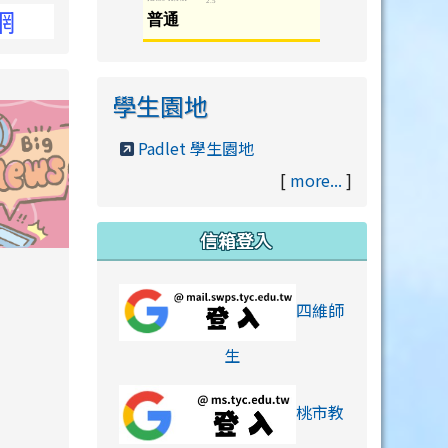
學生園地
Padlet 學生園地
[
more...
]
信箱登入
orts/xiaohongshu.html
四維師
link to https://accounts
生
桃市教
hu.html
orts/xiaohongshu.html