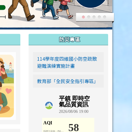
:::
防災專區
link to https://siwei-family.work-bionic.workers.dev
114學年度四維國小防空疏散
避難演練實施計畫
教育部「全民安全指引專區」