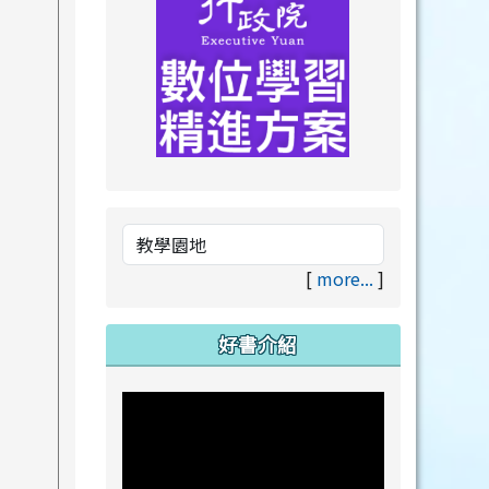
link to https://drive.goog
link to https://premium.lea
[
more...
]
好書介紹