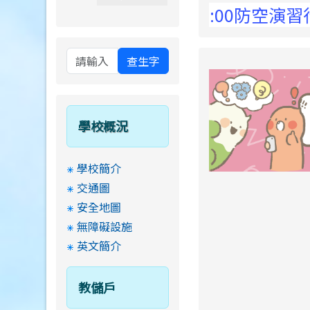
 Elementary School !
8月13日14:30至15:00防空演習行
查生字
學校概況
學校簡介
交通圖
安全地圖
無障礙設施
英文簡介
教儲戶