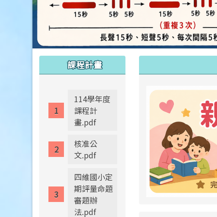
:::
:::
課程計畫
114學年度
課程計
畫.pdf
核准公
文.pdf
四維國小定
期評量命題
審題辦
法.pdf