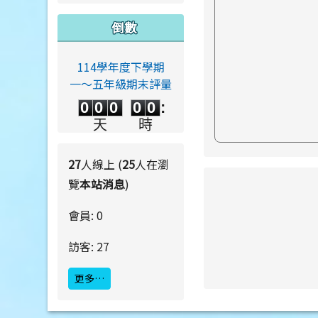
倒數
114學年度下學期
一～五年級期末評量
0
0
0
0
0
0
0
0
0
0
:
0
0
0
0
天
時
0
0
:
0
0
分
秒
27
人線上 (
25
人在瀏
覽
本站消息
)
link to https://ww
會員: 0
訪客: 27
link to https://ww
更多…
link to https://ww