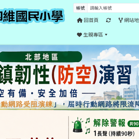
帳號
回首頁
網站地
生親專區
:::