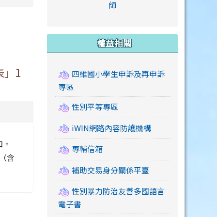
link to https://accounts
師
e.edu.tw/ \
link to https://drive.google.com/drive/u/2
link to https://sites.google.com/a/mail.swps.t
link to https://accounts.
link to https://mail.google.
link to https://tycg.cloudh
link to https://www.icrt.com
link to https://sites.goog
link to https://sites.google.
link to https://sites.google.
link to https://elearning.c
link to http://moral.jjes.tyc.
link to https://elearning.c
link to https://drive.googl
權益相關
表」1
四維國小學生申訴及再申訴
專區
性別平等專區
iWIN網路內容防護機構
知。
專輔信箱
函（含
補助交易身分關係平臺
性別暴力防治友善多國語言
電子書